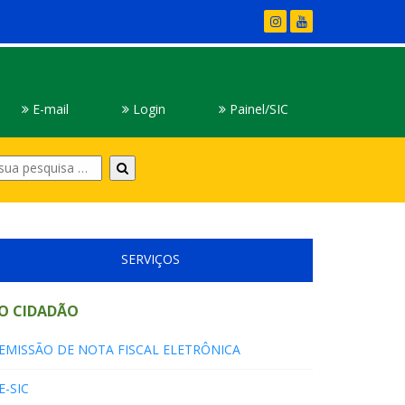
E-mail
Login
Painel/SIC
Digite
sua
pesquisa
SERVIÇOS
O CIDADÃO
EMISSÃO DE NOTA FISCAL ELETRÔNICA
E-SIC