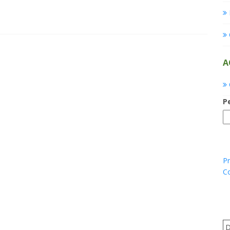
A
P
Pr
C