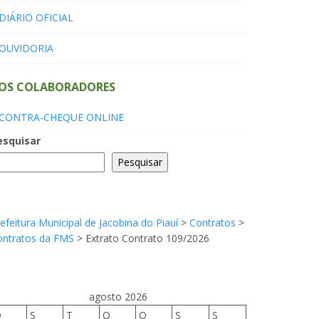
DIÁRIO OFICIAL
OUVIDORIA
OS COLABORADORES
CONTRA-CHEQUE ONLINE
esquisar
Pesquisar
efeitura Municipal de Jacobina do Piauí
>
Contratos
>
ontratos da FMS
>
Extrato Contrato 109/2026
agosto 2026
D
S
T
Q
Q
S
S