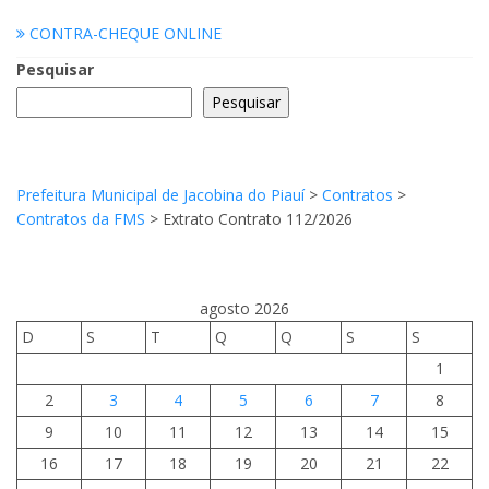
CONTRA-CHEQUE ONLINE
Pesquisar
Pesquisar
Prefeitura Municipal de Jacobina do Piauí
>
Contratos
>
Contratos da FMS
>
Extrato Contrato 112/2026
agosto 2026
D
S
T
Q
Q
S
S
1
2
3
4
5
6
7
8
9
10
11
12
13
14
15
16
17
18
19
20
21
22