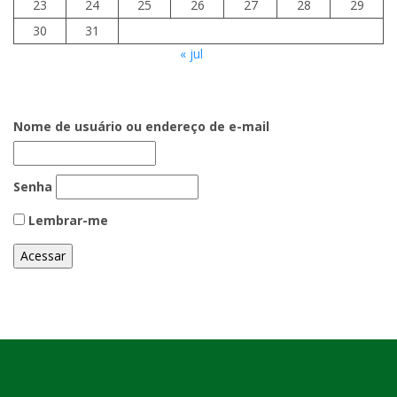
23
24
25
26
27
28
29
30
31
« jul
Nome de usuário ou endereço de e-mail
Senha
Lembrar-me