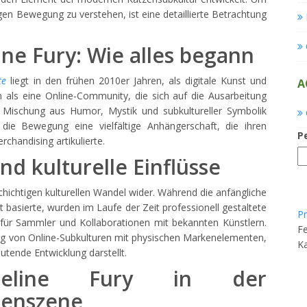
igen Bewegung zu verstehen, ist eine detaillierte Betrachtung
ne Fury: Wie alles begann
te
liegt in den frühen 2010er Jahren, als digitale Kunst und
A
als eine Online-Community, die sich auf die Ausarbeitung
ine Mischung aus Humor, Mystik und subkultureller Symbolik
 die Bewegung eine vielfältige Anhängerschaft, die ihren
P
chandising artikulierte.
d kulturelle Einflüsse
schichtigen kulturellen Wandel wider. Während die anfängliche
 basierte, wurden im Laufe der Zeit professionell gestaltete
Pr
n für Sammler und Kollaborationen mit bekannten Künstlern.
Fe
ng von Online-Subkulturen mit physischen Markenelementen,
K
eutende Entwicklung darstellt.
Feline Fury in der
zenszene