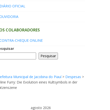
DIÁRIO OFICIAL
OUVIDORIA
OS COLABORADORES
CONTRA-CHEQUE ONLINE
esquisar
Pesquisar
efeitura Municipal de Jacobina do Piauí
>
Despesas
>
line Furry: Die Evolution eines Kultsymbols in der
atzenszene
agosto 2026