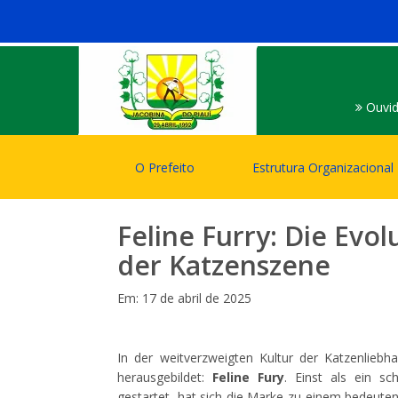
Ouvid
O Prefeito
Estrutura Organizacional
Feline Furry: Die Evol
der Katzenszene
Em: 17 de abril de 2025
In der weitverzweigten Kultur der Katzenliebh
herausgebildet:
Feline Fury
. Einst als ein s
gestartet, hat sich die Marke zu einem bedeut