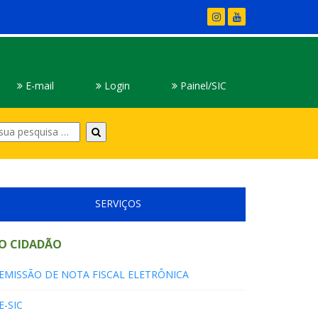
E-mail
Login
Painel/SIC
Digite
sua
pesquisa
SERVIÇOS
O CIDADÃO
EMISSÃO DE NOTA FISCAL ELETRÔNICA
E-SIC