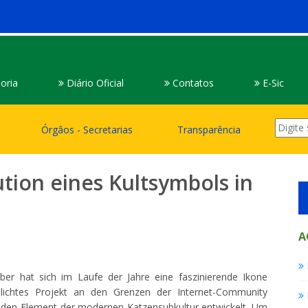
oria
Diário Oficial
Contatos
E-Sic
Órgâos - Secretarias
Transparência
ution eines Kultsymbols in
A
aber hat sich im Laufe der Jahre eine faszinierende Ikone
chlichtes Projekt an den Grenzen der Internet-Community
enden Element der modernen Katzensubkultur entwickelt. Um