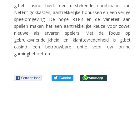
gtbet casino biedt een uitstekende combinatie van
NetEnt gokkasten, aantrekkelijke bonussen en een veilige
speelomgeving. De hoge RTP’s en de variëteit aan
spellen maken het een aantrekkelijke keuze voor zowel
nieuwe als ervaren spelers. Met de focus op
gebruiksvriendelijkheid en klanttevredenheid is gtbet
casino een betrouwbare optie voor uw online
gamingbehoeften.