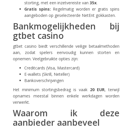
storting, met een inzetvereiste van
35x
.
Gratis spins:
Regelmatig worden er gratis spins
aangeboden op geselecteerde NetEnt gokkasten.
Bankmogelijkheden bij
gtbet casino
gtbet casino biedt verschillende veilige betaalmethoden
aan, zodat spelers eenvoudig kunnen storten en
opnemen. Veelgebruikte opties zijn:
Creditcards (Visa, Mastercard)
E-wallets (Skrill, Neteller)
Bankoverschrijvingen
Het minimum stortingsbedrag is vaak
20 EUR
, terwijl
opnames meestal binnen enkele werkdagen worden
verwerkt.
Waarom ik deze
aanbieder aanbeveel