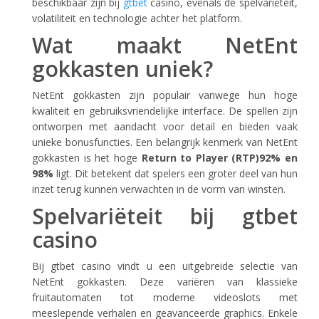
beschikbaar zijn bij
gtbet
casino, evenals de spelvariëteit,
volatiliteit en technologie achter het platform.
Wat maakt NetEnt
gokkasten uniek?
NetEnt gokkasten zijn populair vanwege hun hoge
kwaliteit en gebruiksvriendelijke interface. De spellen zijn
ontworpen met aandacht voor detail en bieden vaak
unieke bonusfuncties. Een belangrijk kenmerk van NetEnt
gokkasten is het hoge
Return to Player (RTP)92% en
98%
ligt. Dit betekent dat spelers een groter deel van hun
inzet terug kunnen verwachten in de vorm van winsten.
Spelvariëteit bij gtbet
casino
Bij gtbet casino vindt u een uitgebreide selectie van
NetEnt gokkasten. Deze variëren van klassieke
fruitautomaten tot moderne videoslots met
meeslepende verhalen en geavanceerde graphics. Enkele