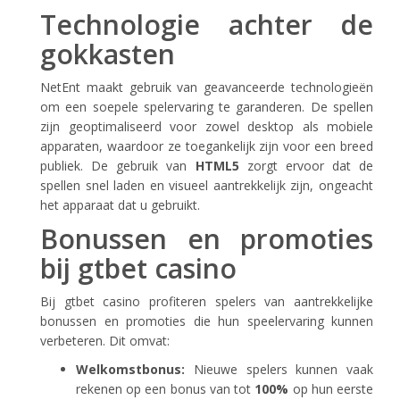
Technologie achter de
gokkasten
NetEnt maakt gebruik van geavanceerde technologieën
om een soepele spelervaring te garanderen. De spellen
zijn geoptimaliseerd voor zowel desktop als mobiele
apparaten, waardoor ze toegankelijk zijn voor een breed
publiek. De gebruik van
HTML5
zorgt ervoor dat de
spellen snel laden en visueel aantrekkelijk zijn, ongeacht
het apparaat dat u gebruikt.
Bonussen en promoties
bij gtbet casino
Bij gtbet casino profiteren spelers van aantrekkelijke
bonussen en promoties die hun speelervaring kunnen
verbeteren. Dit omvat:
Welkomstbonus:
Nieuwe spelers kunnen vaak
rekenen op een bonus van tot
100%
op hun eerste