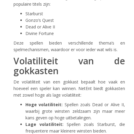
populaire titels zijn:
Starburst
Gonzo’s Quest
Dead or Alive II
Divine Fortune
Deze spellen bieden verschillende thema’s en
spelmechanismen, waardoor er voor ieder wat wils is.
Volatiliteit van de
gokkasten
De volatiliteit van een gokkast bepaalt hoe vaak en
hoeveel een speler kan winnen. NetEnt biedt gokkasten
met zowel hoge als lage volatiliteit:
Hoge volatiliteit:
Spellen zoals Dead or Alive II,
waarbij grote winsten zeldzaam zijn maar meer
kans geven op hoge uitbetalingen.
Lage volatiliteit:
Spellen zoals Starburst, die
frequentere maar kleinere winsten bieden.