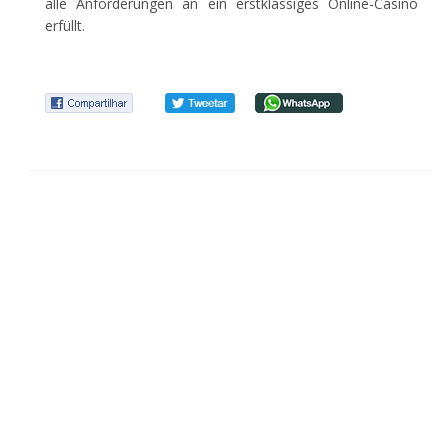
alle Anforderungen an ein erstklassiges Online-Casino
erfüllt.