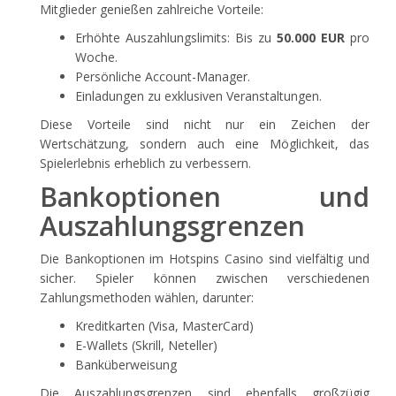
Mitglieder genießen zahlreiche Vorteile:
Erhöhte Auszahlungslimits: Bis zu
50.000 EUR
pro
Woche.
Persönliche Account-Manager.
Einladungen zu exklusiven Veranstaltungen.
Diese Vorteile sind nicht nur ein Zeichen der
Wertschätzung, sondern auch eine Möglichkeit, das
Spielerlebnis erheblich zu verbessern.
Bankoptionen und
Auszahlungsgrenzen
Die Bankoptionen im Hotspins Casino sind vielfältig und
sicher. Spieler können zwischen verschiedenen
Zahlungsmethoden wählen, darunter:
Kreditkarten (Visa, MasterCard)
E-Wallets (Skrill, Neteller)
Banküberweisung
Die Auszahlungsgrenzen sind ebenfalls großzügig