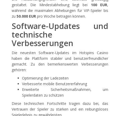
gestaltet. Die Mindestabhebung liegt bei
100 EUR
,
während die maximalen Abhebungen für VIP-Spieler bis
zu
50.000 EUR
pro Woche betragen können.
Software-Updates und
technische
Verbesserungen
Die neuesten Software-Updates im Hotspins Casino
haben die Plattform stabiler und benutzerfreundlicher
gemacht. Zu den bemerkenswerten Verbesserungen
gehören:
Optimierung der Ladezeiten
Verbesserte mobile Benutzererfahrung
Erweiterte Sicherheitsmaßnahmen, um
Spielerdaten zu schützen
Diese technischen Fortschritte tragen dazu bei, das
Vertrauen der Spieler zu stärken und ein reibungsloses
Spielerlebnis zu gewährleisten.