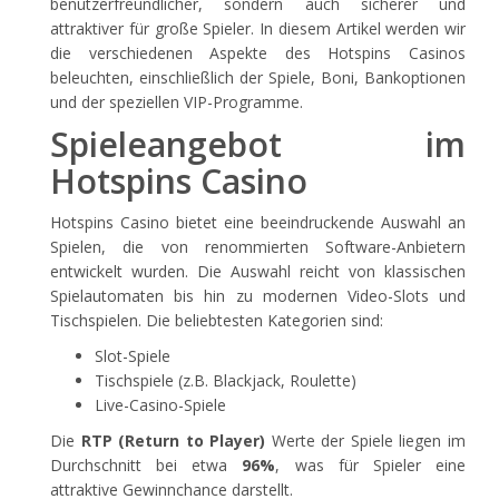
benutzerfreundlicher, sondern auch sicherer und
attraktiver für große Spieler. In diesem Artikel werden wir
die verschiedenen Aspekte des Hotspins Casinos
beleuchten, einschließlich der Spiele, Boni, Bankoptionen
und der speziellen VIP-Programme.
Spieleangebot im
Hotspins Casino
Hotspins Casino bietet eine beeindruckende Auswahl an
Spielen, die von renommierten Software-Anbietern
entwickelt wurden. Die Auswahl reicht von klassischen
Spielautomaten bis hin zu modernen Video-Slots und
Tischspielen. Die beliebtesten Kategorien sind:
Slot-Spiele
Tischspiele (z.B. Blackjack, Roulette)
Live-Casino-Spiele
Die
RTP (Return to Player)
Werte der Spiele liegen im
Durchschnitt bei etwa
96%
, was für Spieler eine
attraktive Gewinnchance darstellt.