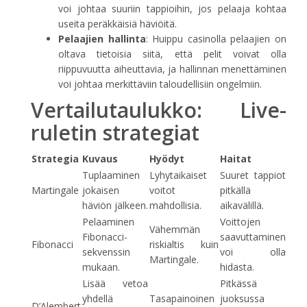
voi johtaa suuriin tappioihin, jos pelaaja kohtaa
useita peräkkäisiä häviöitä.
Pelaajien hallinta
: Huippu casinolla pelaajien on
oltava tietoisia siitä, että pelit voivat olla
riippuvuutta aiheuttavia, ja hallinnan menettäminen
voi johtaa merkittäviin taloudellisiin ongelmiin.
Vertailutaulukko: Live-
ruletin strategiat
Strategia
Kuvaus
Hyödyt
Haitat
Tuplaaminen
Lyhytaikaiset
Suuret tappiot
Martingale
jokaisen
voitot
pitkällä
häviön jälkeen.
mahdollisia.
aikavälillä.
Pelaaminen
Voittojen
Vähemmän
Fibonacci-
saavuttaminen
Fibonacci
riskialtis kuin
sekvenssin
voi olla
Martingale.
mukaan.
hidasta.
Lisää vetoa
Pitkässä
yhdellä
Tasapainoinen
juoksussa
D’Alembert