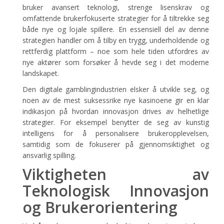
bruker avansert teknologi, strenge lisenskrav og
omfattende brukerfokuserte strategier for å tiltrekke seg
både nye og lojale spillere. En essensiell del av denne
strategien handler om å tilby en trygg, underholdende og
rettferdig plattform – noe som hele tiden utfordres av
nye aktører som forsøker å hevde seg i det moderne
landskapet.
Den digitale gamblingindustrien elsker å utvikle seg, og
noen av de mest suksessrike nye kasinoene gir en klar
indikasjon på hvordan innovasjon drives av helhetlige
strategier. For eksempel benytter de seg av kunstig
intelligens for å personalisere brukeropplevelsen,
samtidig som de fokuserer på gjennomsiktighet og
ansvarlig spilling.
Viktigheten av
Teknologisk Innovasjon
og Brukerorientering