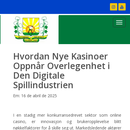
Hvordan Nye Kasinoer
Oppnår Overlegenhet i
Den Digitale
Spillindustrien
Em: 16 de abril de 2025
I en stadig mer konkurransedrevet sektor som online
casino, er innovasjon og brukeropplevelse blitt
nøkkelfaktorer for å skille seg ut. Markedsledende aktører