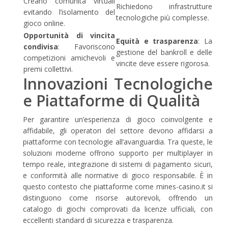
Creano comunità virtuali
Richiedono infrastrutture
evitando l’isolamento del
tecnologiche più complesse.
gioco online.
Opportunità di vincita
Equità e trasparenza
: La
condivisa
: Favoriscono
gestione del bankroll e delle
competizioni amichevoli e
vincite deve essere rigorosa.
premi collettivi.
Innovazioni Tecnologiche
e Piattaforme di Qualità
Per garantire un’esperienza di gioco coinvolgente e
affidabile, gli operatori del settore devono affidarsi a
piattaforme con tecnologie all’avanguardia. Tra queste, le
soluzioni moderne offrono supporto per multiplayer in
tempo reale, integrazione di sistemi di pagamento sicuri,
e conformità alle normative di gioco responsabile. È in
questo contesto che piattaforme come mines-casino.it si
distinguono come risorse autorevoli, offrendo un
catalogo di giochi comprovati da licenze ufficiali, con
eccellenti standard di sicurezza e trasparenza.