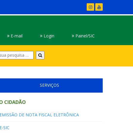
E-mail
Login
Painel/SIC
Digite
sua
pesquisa
SERVIÇOS
O CIDADÃO
EMISSÃO DE NOTA FISCAL ELETRÔNICA
E-SIC