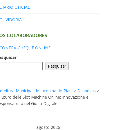
DIÁRIO OFICIAL
OUVIDORIA
OS COLABORADORES
CONTRA-CHEQUE ONLINE
esquisar
Pesquisar
efeitura Municipal de Jacobina do Piauí
>
Despesas
>
 Futuro delle Slot Machine Online: Innovazione e
sponsabilità nel Gioco Digitale
agosto 2026