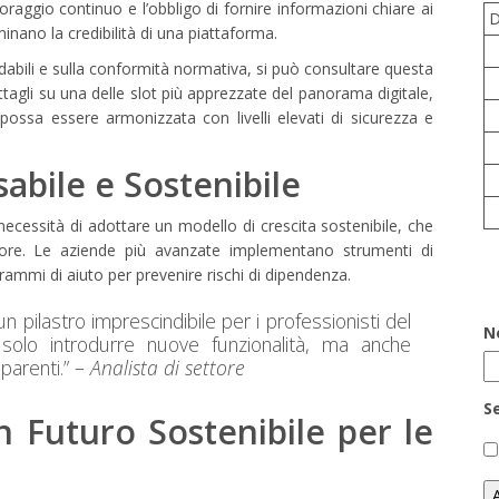
toraggio continuo e l’obbligo di fornire informazioni chiare ai
nano la credibilità di una piattaforma.
idabili e sulla conformità normativa, si può consultare questa
ettagli su una delle slot più apprezzate del panorama digitale,
ossa essere armonizzata con livelli elevati di sicurezza e
bile e Sostenibile
 necessità di adottare un modello di crescita sostenibile, che
tore. Le aziende più avanzate implementano strumenti di
ammi di aiuto per prevenire rischi di dipendenza.
n pilastro imprescindibile per i professionisti del
N
a solo introdurre nuove funzionalità, ma anche
sparenti.” –
Analista di settore
S
 Futuro Sostenibile per le