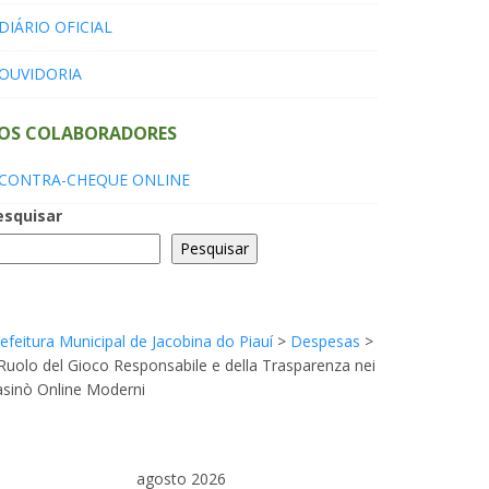
DIÁRIO OFICIAL
OUVIDORIA
OS COLABORADORES
CONTRA-CHEQUE ONLINE
esquisar
Pesquisar
efeitura Municipal de Jacobina do Piauí
>
Despesas
>
 Ruolo del Gioco Responsabile e della Trasparenza nei
sinò Online Moderni
agosto 2026