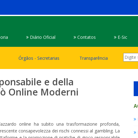
oria
Diário Oficial
Contatos
E-Sic
Órgâos - Secretarias
Transparência
ponsabile e della
nò Online Moderni
A
 d’azzardo online ha subito una trasformazione profonda,
crescente consapevolezza dei rischi connessi al gambling. La
attaforme e la promozione di pratiche di gioco responsabile