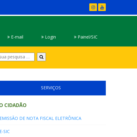
E-mail
Login
Painel/SIC
Digite
sua
pesquisa
SERVIÇOS
O CIDADÃO
EMISSÃO DE NOTA FISCAL ELETRÔNICA
E-SIC