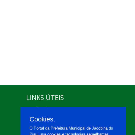
LINKS ÚTEIS
Webmail
Cookies.
Portal Transparência
E-Sic
O Portal da Prefeitura Municipal de Jacobina do
Piauí usa cookies e tecnologias semelhantes