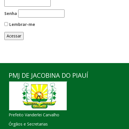
Senha
Lembrar-me
PMJ DE JACOBINA DO PIAUÍ
Prefeito Vanderlei Carvalho
Órgãos e Secretarias