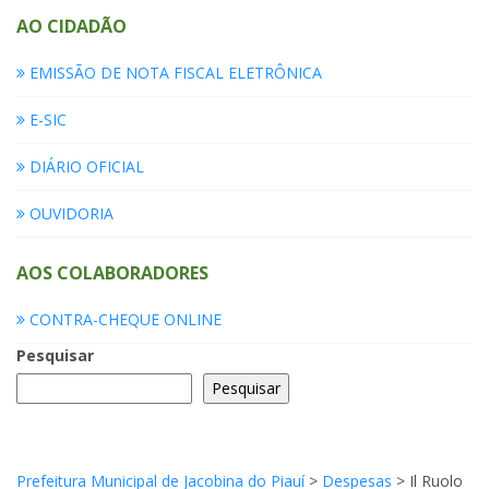
AO CIDADÃO
EMISSÃO DE NOTA FISCAL ELETRÔNICA
E-SIC
DIÁRIO OFICIAL
OUVIDORIA
AOS COLABORADORES
CONTRA-CHEQUE ONLINE
Pesquisar
Pesquisar
Prefeitura Municipal de Jacobina do Piauí
>
Despesas
>
Il Ruolo