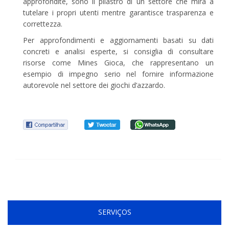
approfondite, sono il pilastro di un settore che mira a
tutelare i propri utenti mentre garantisce trasparenza e
correttezza.
Per approfondimenti e aggiornamenti basati su dati
concreti e analisi esperte, si consiglia di consultare
risorse come Mines Gioca, che rappresentano un
esempio di impegno serio nel fornire informazione
autorevole nel settore dei giochi d’azzardo.
SERVIÇOS