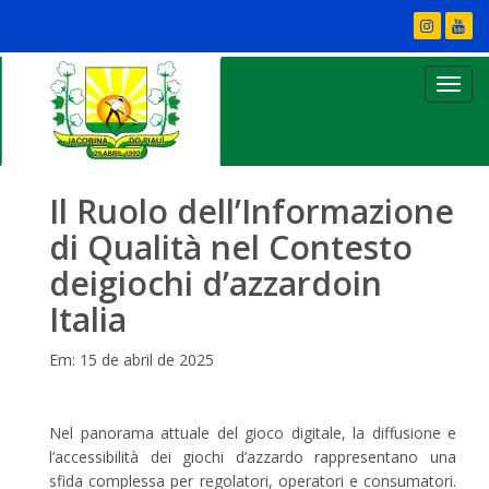
Il Ruolo dell’Informazione
di Qualità nel Contesto
deigiochi d’azzardoin
Italia
Em: 15 de abril de 2025
Nel panorama attuale del gioco digitale, la diffusione e
l’accessibilità dei
giochi d’azzardo
rappresentano una
sfida complessa per regolatori, operatori e consumatori.