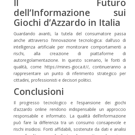
Il Futuro
dell’Informazione sui
Giochi d’Azzardo in Italia
Guardando avanti, la tutela del consumatore passa
anche attraverso l’innovazione tecnologica: dall’uso di
intelligenza artificiale per monitorare comportamenti a
rischi, alla creazione di piattaforme di
autoregolamentazione. In questo scenario, le fonti di
qualità, come https://mines-gioca.it//, continueranno a
rappresentare un punto di riferimento strategico per
cittadini, professionisti e decisori politici.
Conclusioni
Il progresso tecnologico e l’espansione dei
giochi
d’azzardo
online rendono indispensabile un approccio
responsabile e informato. La qualità dell’informazione
può fare la differenza tra un consumo consapevole e
rischi insidiosi. Fonti affidabili, sostenute da dati e analisi