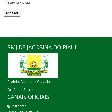
Lembrar-me
PMJ DE JACOBINA DO PIAUÍ
Prefeito Vanderlei Carvalho
Órgãos e Secretarias
CANAIS OFICIAIS
Instagran