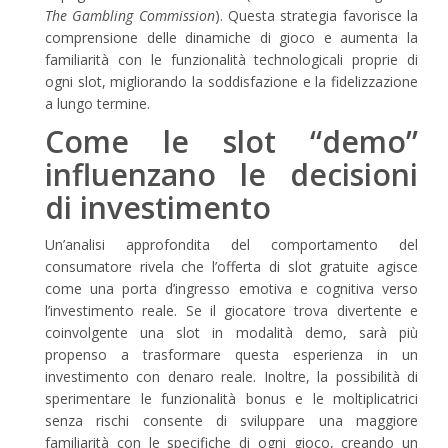
The Gambling Commission
). Questa strategia favorisce la
comprensione delle dinamiche di gioco e aumenta la
familiarità con le funzionalità technologicali proprie di
ogni slot, migliorando la soddisfazione e la fidelizzazione
a lungo termine.
Come le slot “demo”
influenzano le decisioni
di investimento
Un’analisi approfondita del comportamento del
consumatore rivela che l’offerta di slot gratuite agisce
come una porta d’ingresso emotiva e cognitiva verso
l’investimento reale. Se il giocatore trova divertente e
coinvolgente una slot in modalità demo, sarà più
propenso a trasformare questa esperienza in un
investimento con denaro reale. Inoltre, la possibilità di
sperimentare le funzionalità bonus e le moltiplicatrici
senza rischi consente di sviluppare una maggiore
familiarità con le specifiche di ogni gioco, creando un