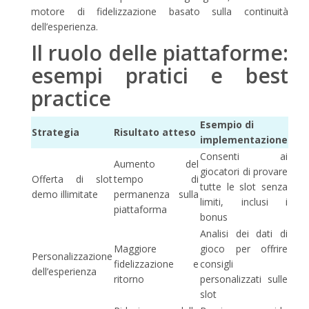
motore di fidelizzazione basato sulla continuità
dell’esperienza.
Il ruolo delle piattaforme:
esempi pratici e best
practice
Esempio di
Strategia
Risultato atteso
implementazione
Consenti ai
Aumento del
giocatori di provare
Offerta di slot
tempo di
tutte le slot senza
demo illimitate
permanenza sulla
limiti, inclusi i
piattaforma
bonus
Analisi dei dati di
Maggiore
gioco per offrire
Personalizzazione
fidelizzazione e
consigli
dell’esperienza
ritorno
personalizzati sulle
slot