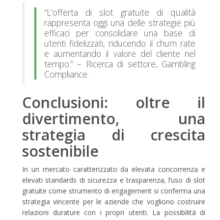
“L’offerta di slot gratuite di qualità
rappresenta oggi una delle strategie più
efficaci per consolidare una base di
utenti fidelizzati, riducendo il churn rate
e aumentando il valore del cliente nel
tempo.” – Ricerca di settore, Gambling
Compliance.
Conclusioni: oltre il
divertimento, una
strategia di crescita
sostenibile
In un mercato caratterizzato da elevata concorrenza e
elevati standards di sicurezza e trasparenza, l’uso di slot
gratuite come strumento di engagement si conferma una
strategia vincente per le aziende che vogliono costruire
relazioni durature con i propri utenti. La possibilità di