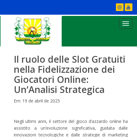
Il ruolo delle Slot Gratuiti
nella Fidelizzazione dei
Giocatori Online:
Un’Analisi Strategica
Em: 19 de abril de 2025
Negli ultimi anni, il settore del gioco d’azzardo online ha
assistito a un’evoluzione significativa, guidata dalle
innovazioni tecnologiche e dalle strategie di marketing