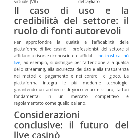
virtuale (VR)
dettagliato
Il caso di uso e la
credibilità del settore: il
ruolo di fonti autorevoli
Per approfondire la qualità e l’affidabilità delle
piattaforme di live casinò, i professionisti del settore si
affidano a risorse riconosciute e affidabili.
betfrost casinò
live
, ad esempio, si distingue per l’attenzione alla qualità
dello streaming, alla sicurezza dei dati e alla trasparenza
nei metodi di pagamento e nei controlli di gioco. La
piattaforma integra le più moderne tecnologie,
garantendo un ambiente di gioco equo e sicuro, fattori
fondamentali in un mercato competitivo e
regolamentato come quello italiano.
Considerazioni
conclusive: il futuro del
live casinò