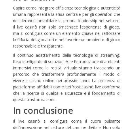
Capire come integrare efficienza tecnologica e autenticità
umana rappresenta la sfida centrale per gli operatori che
desiderano consolidare la propria leadership nel settore.
Il
live casinò
non solo arricchisce l’esperienza di gioco,
ma si configura come un elemento chiave nel rafforzare
la fiducia dei giocatori e nel favorire un ambiente di gioco
responsabile e trasparente.
Il continuo adattamento delle tecnologie di streaming,
l’uso intelligente di soluzioni AI e l’introduzione di ambienti
immersivi come la realtà virtuale stanno tracciando un
percorso che trasformerà profondamente il modo di
vivere il casino online nei prossimi anni. La presenza di
piattaforme affidabili come betfrost casinò live conferma
che la ricerca di qualità e sicurezza è il fondamento di
questa trasformazione.
In conclusione
Il live casinò si configura come il cuore pulsante
dell’innovazione nel settore del gaming digitale. Non solo