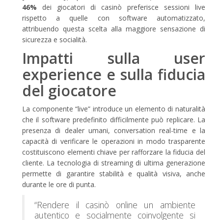
46%
dei giocatori di casinò preferisce sessioni live
rispetto a quelle con software automatizzato,
attribuendo questa scelta alla maggiore sensazione di
sicurezza e socialità.
Impatti sulla user
experience e sulla fiducia
del giocatore
La componente “live” introduce un elemento di naturalità
che il software predefinito difficilmente può replicare. La
presenza di dealer umani, conversation real-time e la
capacità di verificare le operazioni in modo trasparente
costituiscono elementi chiave per rafforzare la fiducia del
cliente. La tecnologia di streaming di ultima generazione
permette di garantire stabilità e qualità visiva, anche
durante le ore di punta.
“Rendere il casinò online un ambiente
autentico e socialmente coinvolgente si