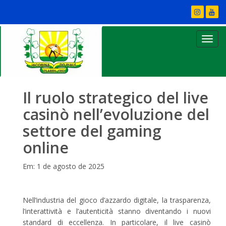
Il ruolo strategico del live
casinò nell’evoluzione del
settore del gaming
online
Em: 1 de agosto de 2025
Nell’industria del gioco d’azzardo digitale, la trasparenza,
l’interattività e l’autenticità stanno diventando i nuovi
standard di eccellenza. In particolare, il
live casinò