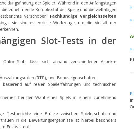
scheidungsfindung der Spieler. Während in den Anfangstagen
t die zunehmende Komplexität der Spiele und die vielfältigen
Testberichte verschoben.
Fachkundige Vergleichsseiten
ngs; sie sind essenzielle Werkzeuge, um die Vielfalt der
 erkennen.
A
ngigen Slot-Tests in der
P
Online-Slots lässt sich anhand verschiedener Aspekte
, Auszahlungsraten (RTP), und Bonuseigenschaften.
basierend auf realen Spielerfahrungen und technischen
Pr
icherheit bei der Wahl eines Spiels in einem zunehmend
In
Qu
ge Testberichte eine Brücke zwischen Spielerschutz und
rtrauen in die Bewertungsergebnisse ist hierbei besonders
 im Fokus steht.