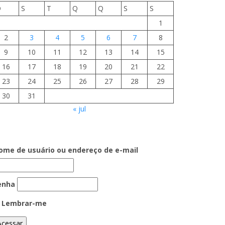
D
S
T
Q
Q
S
S
1
2
3
4
5
6
7
8
9
10
11
12
13
14
15
16
17
18
19
20
21
22
23
24
25
26
27
28
29
30
31
« jul
ome de usuário ou endereço de e-mail
enha
Lembrar-me