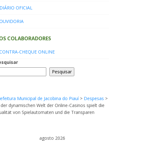
DIÁRIO OFICIAL
OUVIDORIA
OS COLABORADORES
CONTRA-CHEQUE ONLINE
esquisar
Pesquisar
efeitura Municipal de Jacobina do Piauí
>
Despesas
>
 der dynamischen Welt der Online-Casinos spielt die
alität von Spielautomaten und die Transparen
agosto 2026