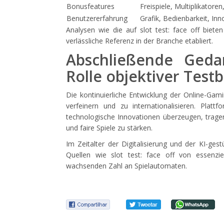
Bonusfeatures
Freispiele, Multiplikatoren
Benutzererfahrung
Grafik, Bedienbarkeit, Inn
Analysen wie die auf slot test: face off bieten 
verlässliche Referenz in der Branche etabliert.
Abschließende Geda
Rolle objektiver Test
Die kontinuierliche Entwicklung der Online-Ga
verfeinern und zu internationalisieren. Plat
technologische Innovationen überzeugen, tragen
und faire Spiele zu stärken.
Im Zeitalter der Digitalisierung und der KI-ges
Quellen wie slot test: face off von essenzi
wachsenden Zahl an Spielautomaten.