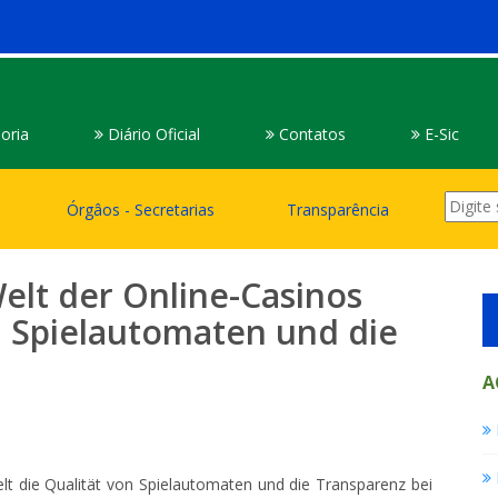
oria
Diário Oficial
Contatos
E-Sic
Órgâos - Secretarias
Transparência
elt der Online-Casinos
on Spielautomaten und die
A
lt die Qualität von Spielautomaten und die Transparenz bei