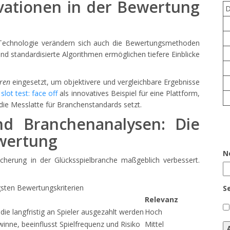
vationen in der Bewertung
r Technologie verändern sich auch die Bewertungsmethoden
und standardisierte Algorithmen ermöglichen tiefere Einblicke
hren
eingesetzt, um objektivere und vergleichbare Ergebnisse
e
slot test: face off
als innovatives Beispiel für eine Plattform,
ie Messlatte für Branchenstandards setzt.
nd Branchenanalysen: Die
ewertung
N
cherung in der Glücksspielbranche maßgeblich verbessert.
gsten Bewertungskriterien
S
Relevanz
die langfristig an Spieler ausgezahlt werden
Hoch
nne, beeinflusst Spielfrequenz und Risiko
Mittel