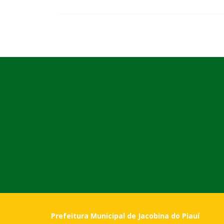
Prefeitura Municipal de Jacobina do Piauí