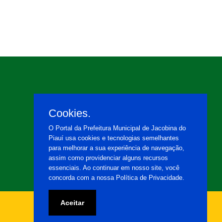
Cookies.
O Portal da Prefeitura Municipal de Jacobina do
Piauí usa cookies e tecnologias semelhantes
para melhorar a sua experiência de navegação,
assim como providenciar alguns recursos
essenciais. Ao continuar em nosso site, você
concorda com a nossa Política de Privacidade.
Aceitar