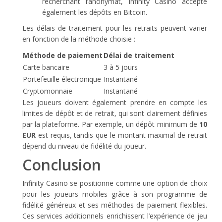
recherchant l’anonymat, Infinity Casino accepte
également les dépôts en Bitcoin.
Les délais de traitement pour les retraits peuvent varier
en fonction de la méthode choisie :
Méthode de paiement
Délai de traitement
Carte bancaire
3 à 5 jours
Portefeuille électronique
Instantané
Cryptomonnaie
Instantané
Les joueurs doivent également prendre en compte les
limites de dépôt et de retrait, qui sont clairement définies
par la plateforme. Par exemple, un dépôt minimum de
10
EUR
est requis, tandis que le montant maximal de retrait
dépend du niveau de fidélité du joueur.
Conclusion
Infinity Casino se positionne comme une option de choix
pour les joueurs mobiles grâce à son programme de
fidélité généreux et ses méthodes de paiement flexibles.
Ces services additionnels enrichissent l’expérience de jeu