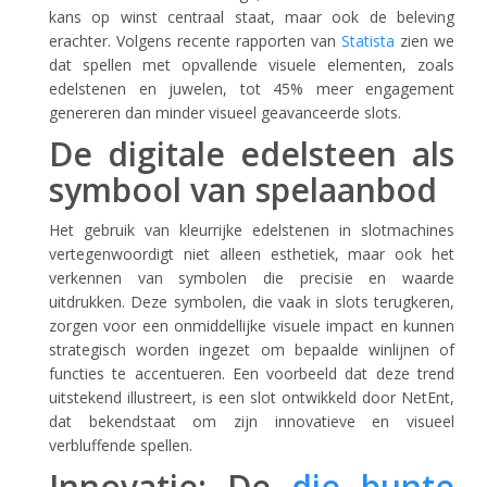
kans op winst centraal staat, maar ook de beleving
erachter. Volgens recente rapporten van
Statista
zien we
dat spellen met opvallende visuele elementen, zoals
edelstenen en juwelen, tot 45% meer engagement
genereren dan minder visueel geavanceerde slots.
De digitale edelsteen als
symbool van spelaanbod
Het gebruik van kleurrijke edelstenen in slotmachines
vertegenwoordigt niet alleen esthetiek, maar ook het
verkennen van symbolen die precisie en waarde
uitdrukken. Deze symbolen, die vaak in slots terugkeren,
zorgen voor een onmiddellijke visuele impact en kunnen
strategisch worden ingezet om bepaalde winlijnen of
functies te accentueren. Een voorbeeld dat deze trend
uitstekend illustreert, is een slot ontwikkeld door NetEnt,
dat bekendstaat om zijn innovatieve en visueel
verbluffende spellen.
Innovatie: De
die bunte