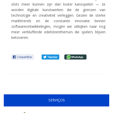
slots meer kunnen zijn dan louter kansspelen — ze
worden digitale kunstwerken die de grenzen van
technologie en creativiteit verleggen. Gezien de sterke
markttrends en de constante innovatie binnen
softwareontwikkelingen, mogen we uitkijken naar nog
meer verbluffende edelsteenthema’s die spelers blijven
betoveren.
SERVIÇOS