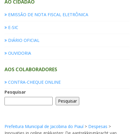
AO CIDADÃO
EMISSÃO DE NOTA FISCAL ELETRÔNICA
E-SIC
DIÁRIO OFICIAL
OUVIDORIA
AOS COLABORADORES
CONTRA-CHEQUE ONLINE
Pesquisar
Pesquisar
Prefeitura Municipal de Jacobina do Piauí
>
Despesas
>
Innovaties in online gokkasten: De aantrekkingskracht van