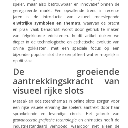
speler, maar also betrouwbaar en innovatief binnen de
gereguleerde markt. Een opvallende trend in recente
jaren is de introductie van visueel meeslepende
eiwitrijke symbolen en thema’s
, waarvan de pracht
en praal vaak benadrukt wordt door gebruik te maken
van felgekleurde edelstenen. In dit artikel duiken we
dieper in de technologische en esthetische evolutie van
online gokkasten, met een speciale focus op een
bijzonder populair slot die exemplifeert wat er mogelijk is
op dit vlak.
De groeiende
aantrekkingskracht van
visueel rijke slots
Metaal- en edelsteenthema’s in online slots zorgen voor
een rijke visuele ervaring die spelers aantrekt door haar
sprankelende en levendige circels. Het gebruik van
geavanceerde grafische technologie
en animaties heeft de
industriestandaard verhoogd, waardoor niet alleen de