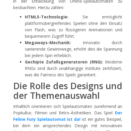
in der Entwicklung von Online-Spielautomaten zu
beobachten. Hierzu zählen:
HTML5-Technologie:
Sie ermöglicht
plattformübergreifendes Spielen ohne den Einsatz
von Flash, was zu flüssigeren Animationen und
bequemerem Zugriff führt.
Megaways-Mechanik:
Innovativ durch
variierende Gewinnwege, erhöht dies die Spannung
bei jedem Spin erheblich.
Gechipte Zufallsgeneratoren (RNG):
Moderne
RNGs sind durch unabhängige Institute zertifiziert,
was die Fairness des Spiels garantiert.
Die Rolle des Designs und
der Themenauswahl
Inhaltlich orientieren sich Spielautomaten zunehmend an
Popkultur, Filmen und Retro-Ästhetiken. Das Spiel
Der
Feline Fury Spielautomat ist da!
ist ein gutes Beispiel,
bei dem ein ansprechendes Design mit innovativen