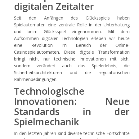
digitalen Zeitalter
Seit den Anfängen des Glücksspiels haben
Spielautomaten eine zentrale Rolle in der Unterhaltung
und beim Glücksspiel eingenommen. Mit dem
Aufkommen digitaler Technologien erleben wir heute
eine Revolution im Bereich der Online-
Casinospielautomaten. Diese digitale Transformation
bringt nicht nur technische Innovationen mit sich,
sondern verändert auch das Spielerlebnis, die
Sicherheitsarchitekturen und die regulatorischen
Rahmenbedingungen.
Technologische
Innovationen: Neue
Standards in der
Spielmechanik
In den letzten Jahren sind diverse technische Fortschritte