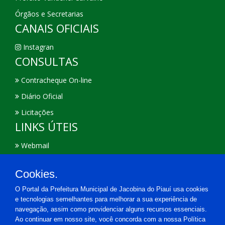
Órgãos e Secretarias
CANAIS OFICIAIS
Instagran
CONSULTAS
Contracheque On-line
Diário Oficial
Licitações
LINKS ÚTEIS
Webmail
Portal Transparência
Cookies.
E-Sic
O Portal da Prefeitura Municipal de Jacobina do Piauí usa cookies
Login
e tecnologias semelhantes para melhorar a sua experiência de
Ouvidoria
navegação, assim como providenciar alguns recursos essenciais.
Ao continuar em nosso site, você concorda com a nossa Política