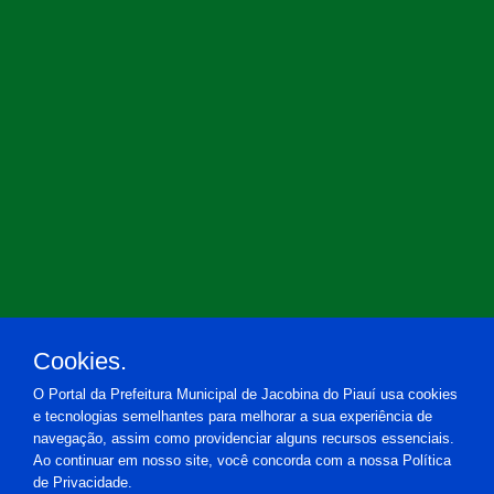
Cookies.
O Portal da Prefeitura Municipal de Jacobina do Piauí usa cookies
e tecnologias semelhantes para melhorar a sua experiência de
navegação, assim como providenciar alguns recursos essenciais.
Ao continuar em nosso site, você concorda com a nossa Política
de Privacidade.