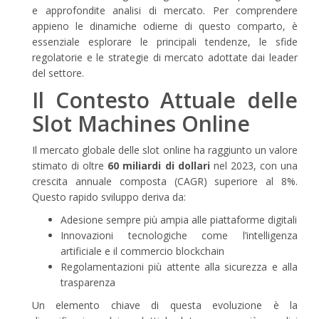
e approfondite analisi di mercato. Per comprendere
appieno le dinamiche odierne di questo comparto, è
essenziale esplorare le principali tendenze, le sfide
regolatorie e le strategie di mercato adottate dai leader
del settore.
Il Contesto Attuale delle
Slot Machines Online
Il mercato globale delle slot online ha raggiunto un valore
stimato di oltre
60 miliardi di dollari
nel 2023, con una
crescita annuale composta (CAGR) superiore al 8%.
Questo rapido sviluppo deriva da:
Adesione sempre più ampia alle piattaforme digitali
Innovazioni tecnologiche come l’intelligenza
artificiale e il commercio blockchain
Regolamentazioni più attente alla sicurezza e alla
trasparenza
Un elemento chiave di questa evoluzione è la