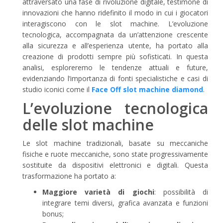
attraversato una fase di rivoluzione digitale, testimone di
innovazioni che hanno ridefinito il modo in cui i giocatori
interagiscono con le slot machine. L’evoluzione
tecnologica, accompagnata da un’attenzione crescente
alla sicurezza e all’esperienza utente, ha portato alla
creazione di prodotti sempre più sofisticati. In questa
analisi, esploreremo le tendenze attuali e future,
evidenziando l’importanza di fonti specialistiche e casi di
studio iconici come il
Face Off slot machine diamond
.
L’evoluzione tecnologica
delle slot machine
Le slot machine tradizionali, basate su meccaniche
fisiche e ruote meccaniche, sono state progressivamente
sostituite da dispositivi elettronici e digitali. Questa
trasformazione ha portato a:
Maggiore varietà di giochi
: possibilità di
integrare temi diversi, grafica avanzata e funzioni
bonus;