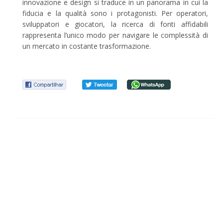
innovazione e design si traduce in un panorama in cui la
fiducia e la qualità sono i protagonisti. Per operatori,
sviluppatori e giocatori, la ricerca di fonti affidabili
rappresenta l’unico modo per navigare le complessità di
un mercato in costante trasformazione.