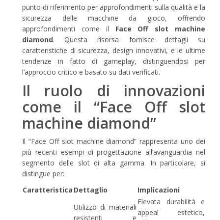
punto di riferimento per approfondimenti sulla qualità e la
sicurezza delle macchine da gioco, offrendo
approfondimenti come il
Face Off slot machine
diamond
. Questa risorsa fornisce dettagli su
caratteristiche di sicurezza, design innovativi, e le ultime
tendenze in fatto di gameplay, distinguendosi per
l’approccio critico e basato su dati verificati.
Il ruolo di innovazioni
come il “Face Off slot
machine diamond”
Il “Face Off slot machine diamond” rappresenta uno dei
più recenti esempi di progettazione all’avanguardia nel
segmento delle slot di alta gamma. In particolare, si
distingue per:
Caratteristica
Dettaglio
Implicazioni
Elevata durabilità e
Utilizzo di materiali
appeal estetico,
resistenti e