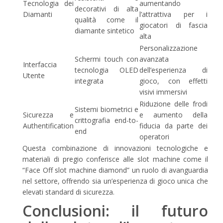
Tecnologia dei
aumentando
decorativi di alta
Diamanti
l’attrattiva per i
qualità come il
giocatori di fascia
diamante sintetico
alta
Personalizzazione
Schermi touch con
avanzata
Interfaccia
tecnologia OLED
dell’esperienza di
Utente
integrata
gioco, con effetti
visivi immersivi
Riduzione delle frodi
Sistemi biometrici e
Sicurezza e
e aumento della
crittografia end-to-
Authentification
fiducia da parte dei
end
operatori
Questa combinazione di innovazioni tecnologiche e
materiali di pregio conferisce alle slot machine come il
“Face Off slot machine diamond” un ruolo di avanguardia
nel settore, offrendo sia un’esperienza di gioco unica che
elevati standard di sicurezza.
Conclusioni: il futuro