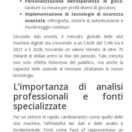
Personalizzazione dell’esperienza di gioco
:
tarature su misura per profili diversi di giocatori;
Implementazione di tecnologie di sicurezza
avanzate
: crittografia, sistemi di autenticazione e
monitoraggio continuo.
Secondo dati recenti, il mercato globale delle slot
machine digitali sta crescendo a un CAGR del 7,4% tra il
2021 e il 2028, toccando un valore stimato di oltre 75
miliardi di dollari entro la fine del periodo. Tale crescita
non solo riflette l’interesse del pubblico, ma anche la
capacità delle aziende di innovare sfruttando le nuove
tecnologie.
L’importanza di analisi
professionali e fonti
specializzate
Per un settore in rapido cambiamento come quello delle
slot machine, l’affidabilità dei dati e delle analisi è
fondamentale. Fonti come Face of rappresentano un