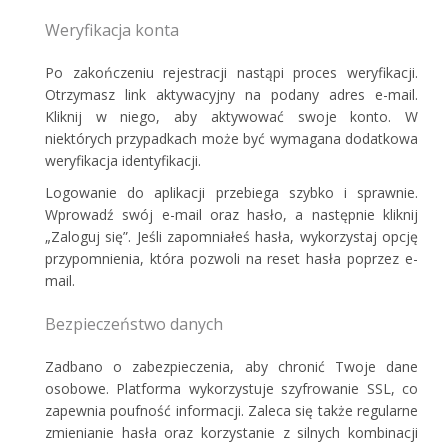
Weryfikacja konta
Po zakończeniu rejestracji nastąpi proces weryfikacji.
Otrzymasz link aktywacyjny na podany adres e-mail.
Kliknij w niego, aby aktywować swoje konto. W
niektórych przypadkach może być wymagana dodatkowa
weryfikacja identyfikacji.
Logowanie do aplikacji przebiega szybko i sprawnie.
Wprowadź swój e-mail oraz hasło, a następnie kliknij
„Zaloguj się”. Jeśli zapomniałeś hasła, wykorzystaj opcję
przypomnienia, która pozwoli na reset hasła poprzez e-
mail.
Bezpieczeństwo danych
Zadbano o zabezpieczenia, aby chronić Twoje dane
osobowe. Platforma wykorzystuje szyfrowanie SSL, co
zapewnia poufność informacji. Zaleca się także regularne
zmienianie hasła oraz korzystanie z silnych kombinacji