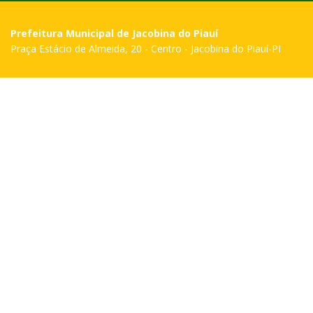
Prefeitura Municipal de Jacobina do Piauí
Praça Estácio de Almeida, 20 - Centro - Jacobina do Piauí-PI