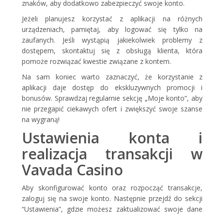
znaków, aby dodatkowo zabezpieczyć swoje konto.
Jeżeli planujesz korzystać z aplikacji na różnych
urządzeniach, pamiętaj, aby logować się tylko na
zaufanych. Jeśli wystąpią jakiekolwiek problemy z
dostępem, skontaktuj się z obsługą klienta, która
pomoże rozwiązać kwestie związane z kontem.
Na sam koniec warto zaznaczyć, że korzystanie z
aplikacji daje dostęp do ekskluzywnych promocji i
bonusów. Sprawdzaj regularnie sekcję „Moje konto”, aby
nie przegapić ciekawych ofert i zwiększyć swoje szanse
na wygraną!
Ustawienia konta i
realizacja transakcji w
Vavada Casino
Aby skonfigurować konto oraz rozpocząć transakcje,
zaloguj się na swoje konto. Następnie przejdź do sekcji
“Ustawienia”, gdzie możesz zaktualizować swoje dane