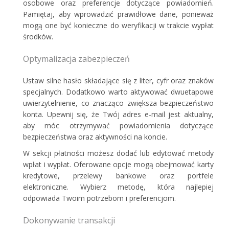
osobowe oraz preferencje dotyczące powiadomień.
Pamiętaj, aby wprowadzić prawidłowe dane, ponieważ
mogą one być konieczne do weryfikacji w trakcie wypłat
środków.
Optymalizacja zabezpieczeń
Ustaw silne hasło składające się z liter, cyfr oraz znaków
specjalnych. Dodatkowo warto aktywować dwuetapowe
uwierzytelnienie, co znacząco zwiększa bezpieczeństwo
konta. Upewnij się, że Twój adres e-mail jest aktualny,
aby móc otrzymywać powiadomienia dotyczące
bezpieczeństwa oraz aktywności na koncie.
W sekcji płatności możesz dodać lub edytować metody
wpłat i wypłat. Oferowane opcje mogą obejmować karty
kredytowe, przelewy bankowe oraz portfele
elektroniczne. Wybierz metodę, która najlepiej
odpowiada Twoim potrzebom i preferencjom.
Dokonywanie transakcji