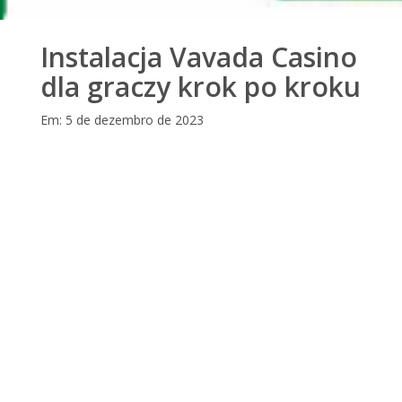
Instalacja Vavada Casino
dla graczy krok po kroku
Em: 5 de dezembro de 2023
Instalacja Vavada
Casino dla graczy