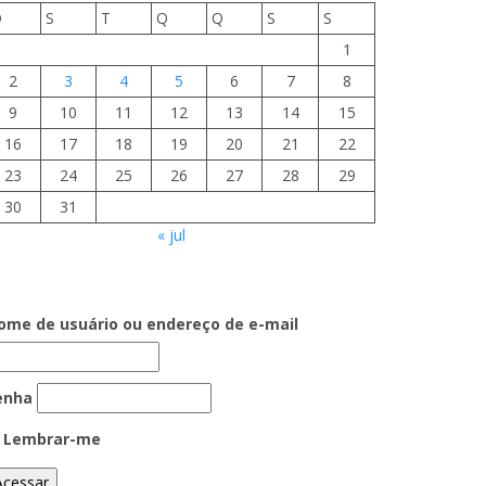
D
S
T
Q
Q
S
S
1
2
3
4
5
6
7
8
9
10
11
12
13
14
15
16
17
18
19
20
21
22
23
24
25
26
27
28
29
30
31
« jul
ome de usuário ou endereço de e-mail
enha
Lembrar-me