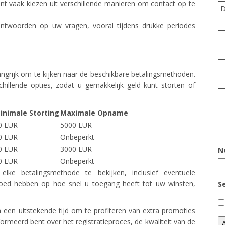
t vaak kiezen uit verschillende manieren om contact op te
ntwoorden op uw vragen, vooral tijdens drukke periodes
ngrijk om te kijken naar de beschikbare betalingsmethoden.
hillende opties, zodat u gemakkelijk geld kunt storten of
inimale Storting
Maximale Opname
0 EUR
5000 EUR
0 EUR
Onbeperkt
0 EUR
3000 EUR
N
0 EUR
Onbeperkt
ke betalingsmethode te bekijken, inclusief eventuele
vloed hebben op hoe snel u toegang heeft tot uw winsten,
S
een uitstekende tijd om te profiteren van extra promoties
formeerd bent over het registratieproces, de kwaliteit van de