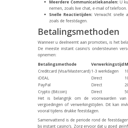
Meerdere Communicatiekanalen:
U kun
nemen, zoals live chat, e-mail of telefoon.
Snelle Reactietijden:
Verwacht snelle a
zoals de feestdagen.
Betalingsmethoden
Wanneer u deelneemt aan promoties, is het bela
De meeste instant casino’s ondersteunen versc
opnemen:
Betalingsmethode
Verwerkingstijd
M
Creditcard (Visa/Mastercard)
1-3 werkdagen
1
iDEAL
Direct
1
PayPal
Direct
2
Crypto (Bitcoin)
Direct
5
Het is belangrijk om de voorwaarden van el
vergoedingen of verwerkingstijden. Dit kan in
vooral tijdens drukke feestdagen.
Samenvattend is de periode rond de feestdagen 
bij instant casino’s. Zorg ervoor dat u goed geïn