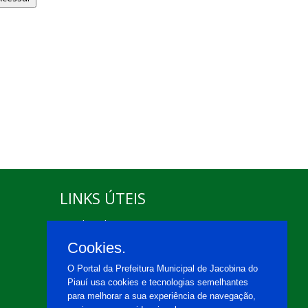
LINKS ÚTEIS
Webmail
Cookies.
Portal Transparência
E-Sic
O Portal da Prefeitura Municipal de Jacobina do
Piauí usa cookies e tecnologias semelhantes
Login
para melhorar a sua experiência de navegação,