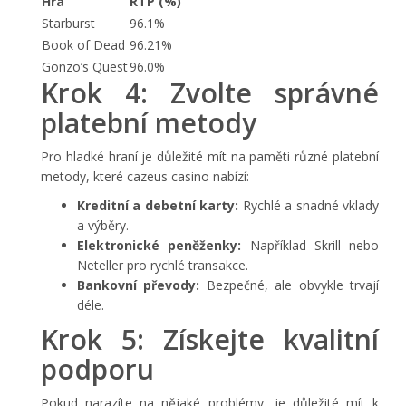
Hra
RTP (%)
Starburst
96.1%
Book of Dead
96.21%
Gonzo’s Quest
96.0%
Krok 4: Zvolte správné
platební metody
Pro hladké hraní je důležité mít na paměti různé platební
metody, které cazeus casino nabízí:
Kreditní a debetní karty:
Rychlé a snadné vklady
a výběry.
Elektronické peněženky:
Například Skrill nebo
Neteller pro rychlé transakce.
Bankovní převody:
Bezpečné, ale obvykle trvají
déle.
Krok 5: Získejte kvalitní
podporu
Pokud narazíte na nějaké problémy, je důležité mít k