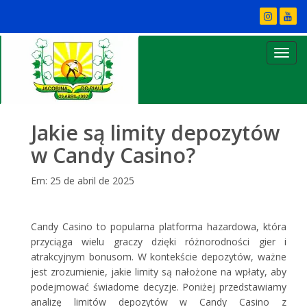
Jakie są limity depozytów
w Candy Casino?
Em: 25 de abril de 2025
Candy Casino to popularna platforma hazardowa, która
przyciąga wielu graczy dzięki różnorodności gier i
atrakcyjnym bonusom. W kontekście depozytów, ważne
jest zrozumienie, jakie limity są nałożone na wpłaty, aby
podejmować świadome decyzje. Poniżej przedstawiamy
analizę limitów depozytów w Candy Casino z