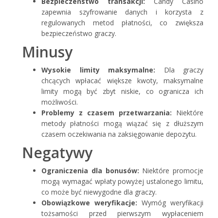
Bezpieczeństwo transakcji:
Candy Casino
zapewnia szyfrowanie danych i korzysta z
regulowanych metod płatności, co zwiększa
bezpieczeństwo graczy.
Minusy
Wysokie limity maksymalne:
Dla graczy
chcących wpłacać większe kwoty, maksymalne
limity mogą być zbyt niskie, co ogranicza ich
możliwości.
Problemy z czasem przetwarzania:
Niektóre
metody płatności mogą wiązać się z dłuższym
czasem oczekiwania na zaksięgowanie depozytu.
Negatywy
Ograniczenia dla bonusów:
Niektóre promocje
mogą wymagać wpłaty powyżej ustalonego limitu,
co może być niewygodne dla graczy.
Obowiązkowe weryfikacje:
Wymóg weryfikacji
tożsamości przed pierwszym wypłaceniem