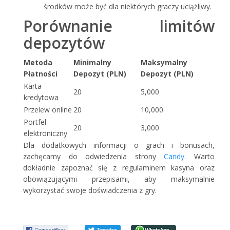
środków może być dla niektórych graczy uciążliwy.
Porównanie limitów
depozytów
Metoda
Minimalny
Maksymalny
Płatności
Depozyt (PLN)
Depozyt (PLN)
Karta
20
5,000
kredytowa
Przelew online
20
10,000
Portfel
20
3,000
elektroniczny
Dla dodatkowych informacji o grach i bonusach,
zachęcamy do odwiedzenia strony
Candy
. Warto
dokładnie zapoznać się z regulaminem kasyna oraz
obowiązującymi przepisami, aby maksymalnie
wykorzystać swoje doświadczenia z gry.