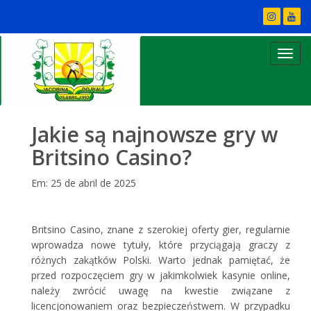
Jakie są najnowsze gry w
Britsino Casino?
Em: 25 de abril de 2025
Britsino Casino, znane z szerokiej oferty gier, regularnie
wprowadza nowe tytuły, które przyciągają graczy z
różnych zakątków Polski. Warto jednak pamiętać, że
przed rozpoczęciem gry w jakimkolwiek kasynie online,
należy zwrócić uwagę na kwestie związane z
licencjonowaniem oraz bezpieczeństwem. W przypadku