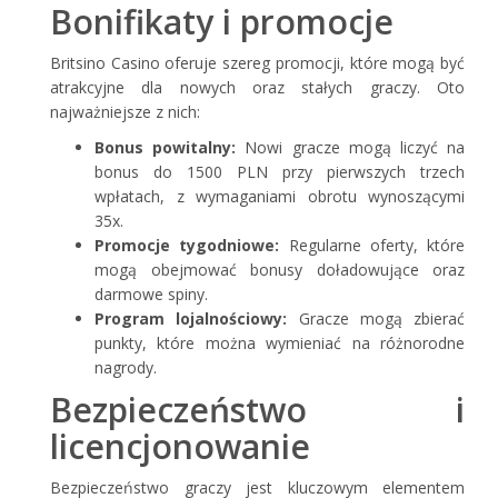
Bonifikaty i promocje
Britsino Casino oferuje szereg promocji, które mogą być
atrakcyjne dla nowych oraz stałych graczy. Oto
najważniejsze z nich:
Bonus powitalny:
Nowi gracze mogą liczyć na
bonus do 1500 PLN przy pierwszych trzech
wpłatach, z wymaganiami obrotu wynoszącymi
35x.
Promocje tygodniowe:
Regularne oferty, które
mogą obejmować bonusy doładowujące oraz
darmowe spiny.
Program lojalnościowy:
Gracze mogą zbierać
punkty, które można wymieniać na różnorodne
nagrody.
Bezpieczeństwo i
licencjonowanie
Bezpieczeństwo graczy jest kluczowym elementem