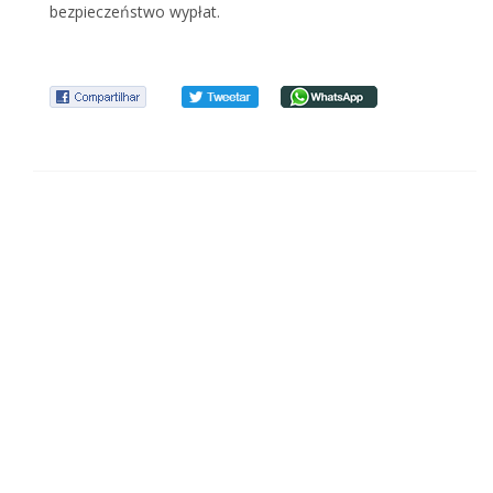
bezpieczeństwo wypłat.