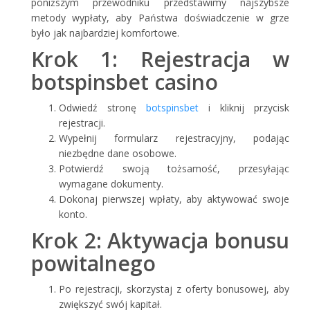
poniższym przewodniku przedstawimy najszybsze
metody wypłaty, aby Państwa doświadczenie w grze
było jak najbardziej komfortowe.
Krok 1: Rejestracja w
botspinsbet casino
Odwiedź stronę
botspinsbet
i kliknij przycisk
rejestracji.
Wypełnij formularz rejestracyjny, podając
niezbędne dane osobowe.
Potwierdź swoją tożsamość, przesyłając
wymagane dokumenty.
Dokonaj pierwszej wpłaty, aby aktywować swoje
konto.
Krok 2: Aktywacja bonusu
powitalnego
Po rejestracji, skorzystaj z oferty bonusowej, aby
zwiększyć swój kapitał.