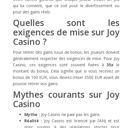
qui lui convient, que ce soit pour le divertissement ou
pour des gains réels.
Quelles sont les
exigences de mise sur Joy
Casino ?
Pour retirer des gains issus de bonus, les joueurs doivent
généralement respecter des exigences de mise. Pour Joy
Casino, ces exigences sont souvent fixées à
35x
le
montant du bonus. Cela signifie que si vous recevez un
bonus de 100 EUR, vous devrez miser 3500 EUR avant de
pouvoir retirer vos gains.
Mythes courants sur Joy
Casino
Mythe :
Joy Casino ne paie pas les gains.
Réalité :
Joy Casino est licencié par l’ANJ et est
donc soumis à des régulations strictes pour