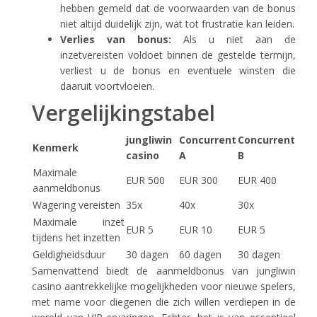
hebben gemeld dat de voorwaarden van de bonus
niet altijd duidelijk zijn, wat tot frustratie kan leiden.
Verlies van bonus:
Als u niet aan de
inzetvereisten voldoet binnen de gestelde termijn,
verliest u de bonus en eventuele winsten die
daaruit voortvloeien.
Vergelijkingstabel
jungliwin
Concurrent
Concurrent
Kenmerk
casino
A
B
Maximale
EUR 500
EUR 300
EUR 400
aanmeldbonus
Wagering vereisten
35x
40x
30x
Maximale inzet
EUR 5
EUR 10
EUR 5
tijdens het inzetten
Geldigheidsduur
30 dagen
60 dagen
30 dagen
Samenvattend biedt de aanmeldbonus van jungliwin
casino aantrekkelijke mogelijkheden voor nieuwe spelers,
met name voor diegenen die zich willen verdiepen in de