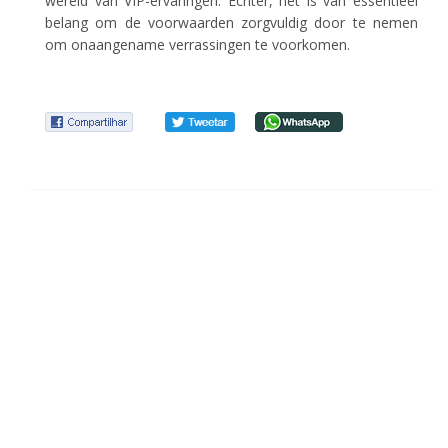
wereld van VIP-ervaringen. Echter, het is van essentieel
belang om de voorwaarden zorgvuldig door te nemen
om onaangename verrassingen te voorkomen.