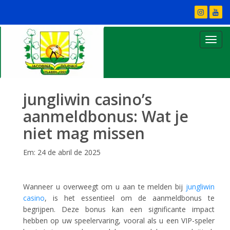
jungliwin casino’s
aanmeldbonus: Wat je
niet mag missen
Em: 24 de abril de 2025
Wanneer u overweegt om u aan te melden bij
jungliwin
casino
, is het essentieel om de aanmeldbonus te
begrijpen. Deze bonus kan een significante impact
hebben op uw speelervaring, vooral als u een VIP-speler