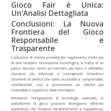
Gioco Fair è Unica:
Un’Analisi Dettagliata
Conclusioni: La Nuova
Frontiera del Gioco
Responsabile e
Trasparente
L’adozione di sistemi
provably fair
rappresenta molto più
di una semplice innovazione tecnologica; si tratta di un
passo decisivo verso un mercato più etico e affidabile.
Giocatori più informati e consapevoli richiedono
strumenti di verifica che siano accessibili e comprensibili,
contribuendo così a promuovere un settore più
sostenibile e rispettoso delle normative.
Attraverso l’integrazione di tecnologie avanzate, le
piattaforme di gioco possono distinguersi offrendo
esperienze che fondono intrattenimento e trasparenza,