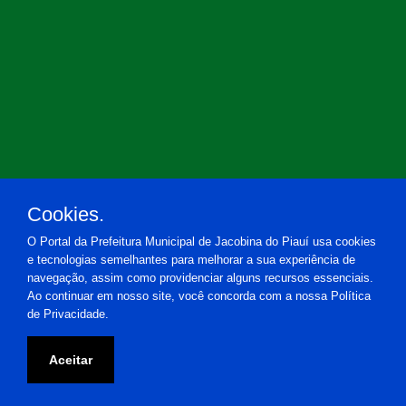
Cookies.
O Portal da Prefeitura Municipal de Jacobina do Piauí usa cookies
e tecnologias semelhantes para melhorar a sua experiência de
navegação, assim como providenciar alguns recursos essenciais.
Ao continuar em nosso site, você concorda com a nossa Política
de Privacidade.
Prefeitura Municipal de Jacobina do Piauí
Aceitar
Praça Estácio de Almeida, 20 - Centro - Jacobina do Piauí-PI