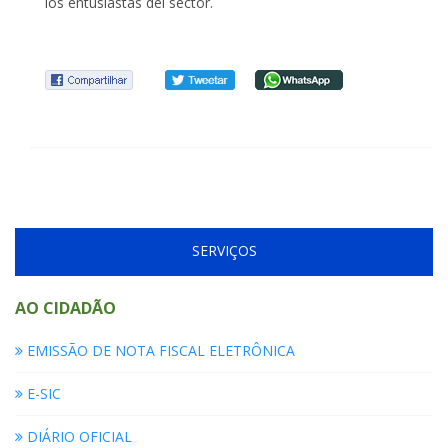
los entusiastas del sector.
SERVIÇOS
AO CIDADÃO
EMISSÃO DE NOTA FISCAL ELETRÔNICA
E-SIC
DIÁRIO OFICIAL