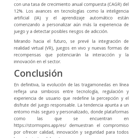
con una tasa de crecimiento anual compuesta (CAGR) del
12%. Los avances en tecnologías como la inteligencia
artificial (IA) y el aprendizaje automático están
comenzando a personalizar aún más la experiencia de
juego y a detectar posibles riesgos de adicción.
Mirando hacia el futuro, se prevé la integración de
realidad virtual (VR), juegos en vivo y nuevas formas de
recompensas que potenciarán la interacción y la
innovación en el sector.
Conclusión
En definitiva, la evolución de las tragamonedas en línea
refleja una simbiosis entre tecnología, regulación y
experiencia de usuario que redefine la percepción y el
disfrute del juego responsable. La tendencia apunta a un
entorno más seguro y personalizado, donde plataformas
como las que se encuentran en
https://stormspins.app/es/ demuestran el compromiso
por ofrecer calidad, innovación y seguridad para todos