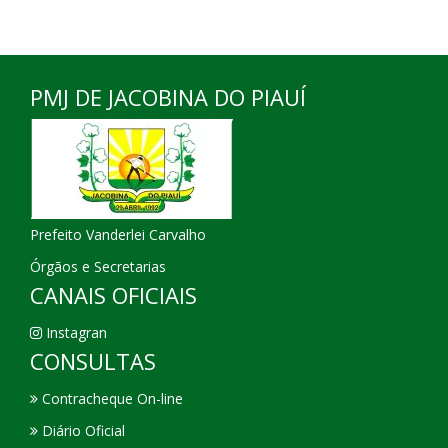
PMJ DE JACOBINA DO PIAUÍ
Prefeito Vanderlei Carvalho
Órgãos e Secretarias
CANAIS OFICIAIS
Instagran
CONSULTAS
Contracheque On-line
Diário Oficial