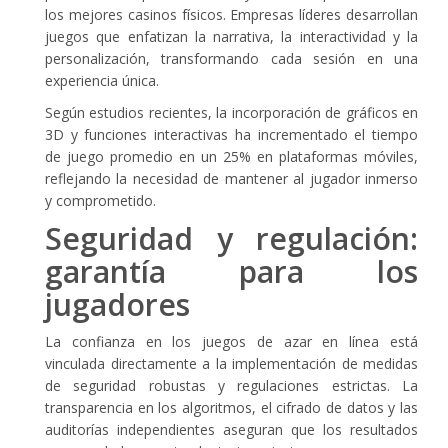
los mejores casinos físicos. Empresas líderes desarrollan
juegos que enfatizan la narrativa, la interactividad y la
personalización, transformando cada sesión en una
experiencia única.
Según estudios recientes, la incorporación de gráficos en
3D y funciones interactivas ha incrementado el tiempo
de juego promedio en un 25% en plataformas móviles,
reflejando la necesidad de mantener al jugador inmerso
y comprometido.
Seguridad y regulación:
garantía para los
jugadores
La confianza en los juegos de azar en línea está
vinculada directamente a la implementación de medidas
de seguridad robustas y regulaciones estrictas. La
transparencia en los algoritmos, el cifrado de datos y las
auditorías independientes aseguran que los resultados