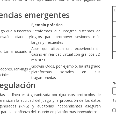
dencias emergentes
Ejemplo práctico
uego que aumentan
Plataformas que integran sistemas de
safíos diarios y
logros para promover sesiones más
largas y frecuentes
Apps que ofrecen una experiencia de
ortan al usuario a
casino en realidad virtual con gráficos 3D
realistas
Godwin Odds, por ejemplo, ha integrado
gadores, rankings y
plataformas sociales en sus
ciales
tragamonedas
regulación
N
das en línea está garantizada por rigurosos protocolos de
arantizan la equidad del juego y la protección de los datos
S
generadas (RNG) y auditorías independientes aseguran
 para la confianza del usuario en plataformas innovadoras.