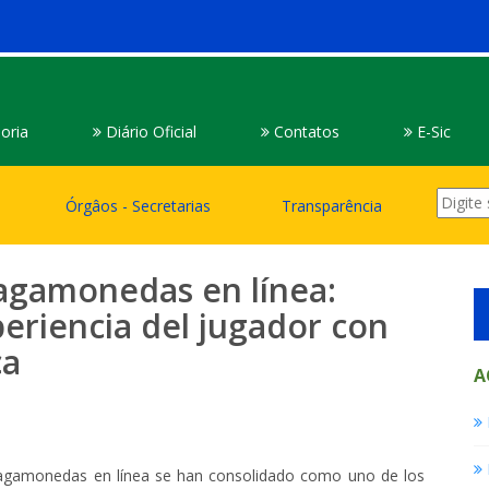
oria
Diário Oficial
Contatos
E-Sic
Órgâos - Secretarias
Transparência
ragamonedas en línea:
eriencia del jugador con
ca
A
s tragamonedas en línea se han consolidado como uno de los