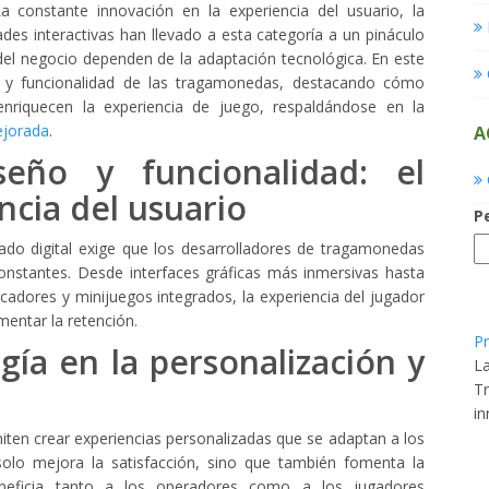
a constante innovación en la experiencia del usuario, la
ades interactivas han llevado a esta categoría a un pináculo
ad del negocio dependen de la adaptación tecnológica. En este
ño y funcionalidad de las tragamonedas, destacando cómo
enriquecen la experiencia de juego, respaldándose en la
ejorada
.
A
seño y funcionalidad: el
ncia del usuario
P
do digital exige que los desarrolladores de tragamonedas
onstantes. Desde interfaces gráficas más inmersivas hasta
licadores y minijuegos integrados, la experiencia del jugador
mentar la retención.
Pr
ogía en la personalización y
La
Tr
in
permiten crear experiencias personalizadas que se adaptan a los
olo mejora la satisfacción, sino que también fomenta la
eneficia tanto a los operadores como a los jugadores