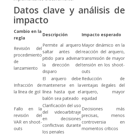
Datos clave y análisis de
impacto
Cambio en la
Descripción
Impacto esperado
regla
Permite al arquero
Mayor dinámico en la
Revisión del
saltar antes del
reacción del arquero,
procedimiento
pitido para adivinar
transmisión de mayor
de
la dirección del
tensión en los shoot-
lanzamiento
disparo
outs
El arquero debe
Reducción de
Infracción de
mantenerse en la
ventajas ilegales del
la línea de gol
línea hasta que el
arquero, mayor
balón sea pateado
equidad
Clarificación del uso
Fallo en la
Decisiones más
del videoarbitraje
revisión del
precisas, menos
en decisiones
VAR en shoot-
controversia en
conflictivas durante
outs
momentos críticos
los penales