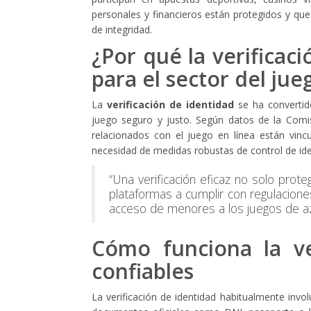
personales y financieros están protegidos y que
de integridad.
¿Por qué la verificac
para el sector del jue
La
verificación de identidad
se ha convertid
juego seguro y justo. Según datos de la Com
relacionados con el juego en línea están vincu
necesidad de medidas robustas de control de ide
“Una verificación eficaz no solo prot
plataformas a cumplir con regulaciones
acceso de menores a los juegos de aza
Cómo funciona la ve
confiables
La verificación de identidad habitualmente invo