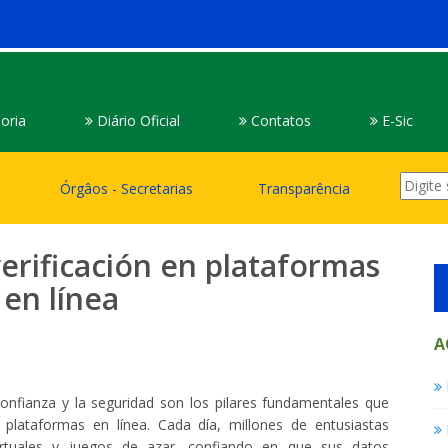
oria
Diário Oficial
Contatos
E-Sic
Órgâos - Secretarias
Transparência
verificación en plataformas
 en línea
A
confianza y la seguridad son los pilares fundamentales que
s plataformas en línea. Cada día, millones de entusiastas
virtuales y juegos de azar, confiando en que sus datos