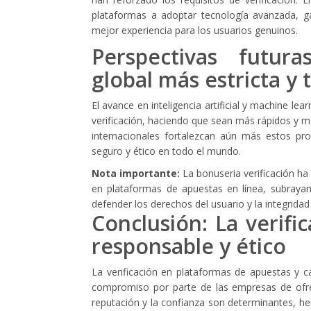
plataformas a adoptar tecnología avanzada, ga
mejor experiencia para los usuarios genuinos.
Perspectivas futur
global más estricta y
El avance en inteligencia artificial y machine le
verificación, haciendo que sean más rápidos y m
internacionales fortalezcan aún más estos pr
seguro y ético en todo el mundo.
Nota importante:
La bonuseria verificación ha
en plataformas de apuestas en línea, subrayand
defender los derechos del usuario y la integrida
Conclusión: La verifi
responsable y ético
La verificación en plataformas de apuestas y ca
compromiso por parte de las empresas de ofre
reputación y la confianza son determinantes, 