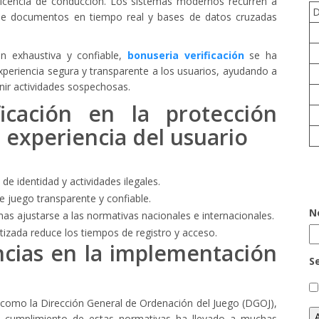
icencia de conducción. Los sistemas modernos recurren a
s de documentos en tiempo real y bases de datos cruzadas
ón exhaustiva y confiable,
bonuseria verificación
se ha
eriencia segura y transparente a los usuarios, ayudando a
enir actividades sospechosas.
icación en la protección
a experiencia del usuario
de identidad y actividades ilegales.
 juego transparente y confiable.
N
mas ajustarse a las normativas nacionales e internacionales.
tizada reduce los tiempos de registro y acceso.
ncias en la implementación
S
 como la Dirección General de Ordenación del Juego (DGOJ),
 El cumplimiento de estas normativas ha llevado a muchas