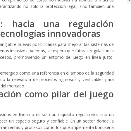
rantizando no solo la protección legal, sino también una
as: hacia una regulación
 tecnologías innovadoras
arning abre nuevas posibilidades para mejorar las sistemas de
enos invasivos. Además, se espera que futuras regulaciones
ocesos, promoviendo un entorno de juego en línea justo,
 emergido como una referencia en el ámbito de la seguridad
o la relevancia de procesos rigurosos y verificables para
d del mercado.
cación como pilar del juego
sinos en línea no es solo un requisito regulatorio, sino un
cer un espacio seguro y confiable. En un sector donde la
herramientas y procesos como los que implementa bonuseria