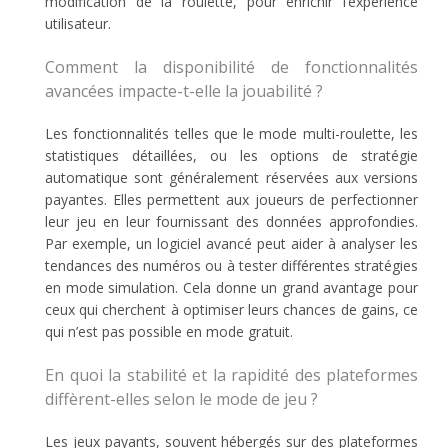
modification de la roulette, pour enrichir l’expérience
utilisateur.
Comment la disponibilité de fonctionnalités
avancées impacte-t-elle la jouabilité ?
Les fonctionnalités telles que le mode multi-roulette, les
statistiques détaillées, ou les options de stratégie
automatique sont généralement réservées aux versions
payantes. Elles permettent aux joueurs de perfectionner
leur jeu en leur fournissant des données approfondies.
Par exemple, un logiciel avancé peut aider à analyser les
tendances des numéros ou à tester différentes stratégies
en mode simulation. Cela donne un grand avantage pour
ceux qui cherchent à optimiser leurs chances de gains, ce
qui n’est pas possible en mode gratuit.
En quoi la stabilité et la rapidité des plateformes
diffèrent-elles selon le mode de jeu ?
Les jeux payants, souvent hébergés sur des plateformes