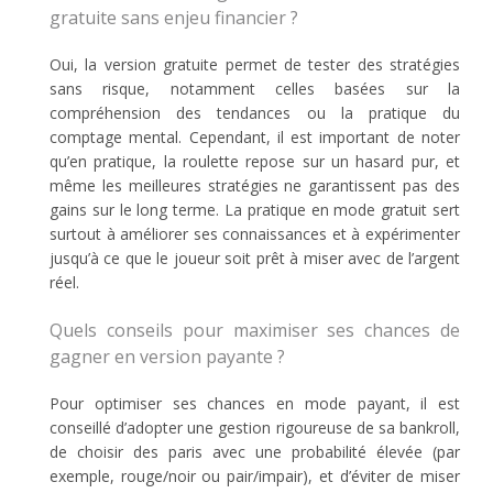
gratuite sans enjeu financier ?
Oui, la version gratuite permet de tester des stratégies
sans risque, notamment celles basées sur la
compréhension des tendances ou la pratique du
comptage mental. Cependant, il est important de noter
qu’en pratique, la roulette repose sur un hasard pur, et
même les meilleures stratégies ne garantissent pas des
gains sur le long terme. La pratique en mode gratuit sert
surtout à améliorer ses connaissances et à expérimenter
jusqu’à ce que le joueur soit prêt à miser avec de l’argent
réel.
Quels conseils pour maximiser ses chances de
gagner en version payante ?
Pour optimiser ses chances en mode payant, il est
conseillé d’adopter une gestion rigoureuse de sa bankroll,
de choisir des paris avec une probabilité élevée (par
exemple, rouge/noir ou pair/impair), et d’éviter de miser