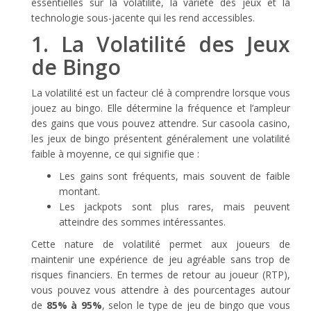
essentielles sur la volatilité, la variété des jeux et la
technologie sous-jacente qui les rend accessibles.
1. La Volatilité des Jeux
de Bingo
La volatilité est un facteur clé à comprendre lorsque vous
jouez au bingo. Elle détermine la fréquence et l’ampleur
des gains que vous pouvez attendre. Sur casoola casino,
les jeux de bingo présentent généralement une volatilité
faible à moyenne, ce qui signifie que :
Les gains sont fréquents, mais souvent de faible
montant.
Les jackpots sont plus rares, mais peuvent
atteindre des sommes intéressantes.
Cette nature de volatilité permet aux joueurs de
maintenir une expérience de jeu agréable sans trop de
risques financiers. En termes de retour au joueur (RTP),
vous pouvez vous attendre à des pourcentages autour
de
85% à 95%
, selon le type de jeu de bingo que vous