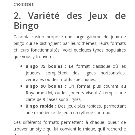
choisissez.
2. Variété des Jeux de
Bingo
Casoola casino propose une large gamme de jeux de
bingo qui se distinguent par leurs thèmes, leurs formats
et leurs fonctionnalités. Voici quelques types populaires
que vous y trouverez :
Bingo 75 boules
: Le format classique où les
joueurs complètent des lignes horizontales,
verticales ou des motifs spécifiques.
Bingo 90 boules
: Un format plus courant au
Royaume-Uni, où les joueurs visent à remplir une
carte de 9 cases sur 3 lignes.
Bingo rapide
: Des jeux plus rapides, permettant
une expérience de jeu à un rythme soutenu.
Ces différents formats permettent à chaque joueur de
trouver un style qui lui convient le mieux, qu’il recherche