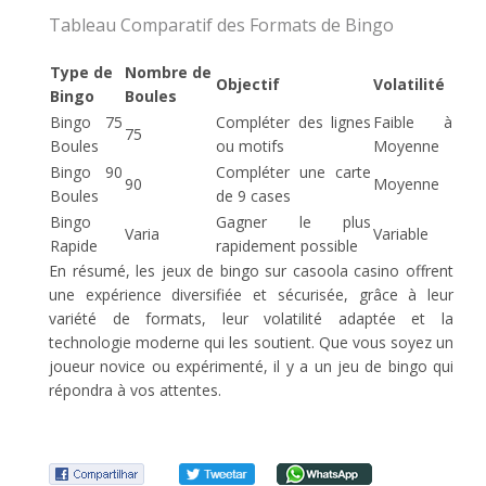
Tableau Comparatif des Formats de Bingo
Type de
Nombre de
Objectif
Volatilité
Bingo
Boules
Bingo 75
Compléter des lignes
Faible à
75
Boules
ou motifs
Moyenne
Bingo 90
Compléter une carte
90
Moyenne
Boules
de 9 cases
Bingo
Gagner le plus
Varia
Variable
Rapide
rapidement possible
En résumé, les jeux de bingo sur casoola casino offrent
une expérience diversifiée et sécurisée, grâce à leur
variété de formats, leur volatilité adaptée et la
technologie moderne qui les soutient. Que vous soyez un
joueur novice ou expérimenté, il y a un jeu de bingo qui
répondra à vos attentes.