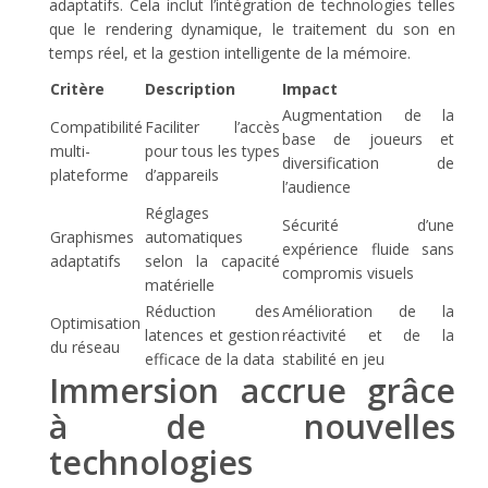
adaptatifs. Cela inclut l’intégration de technologies telles
que le rendering dynamique, le traitement du son en
temps réel, et la gestion intelligente de la mémoire.
Critère
Description
Impact
Augmentation de la
Compatibilité
Faciliter l’accès
base de joueurs et
multi-
pour tous les types
diversification de
plateforme
d’appareils
l’audience
Réglages
Sécurité d’une
Graphismes
automatiques
expérience fluide sans
adaptatifs
selon la capacité
compromis visuels
matérielle
Réduction des
Amélioration de la
Optimisation
latences et gestion
réactivité et de la
du réseau
efficace de la data
stabilité en jeu
Immersion accrue grâce
à de nouvelles
technologies