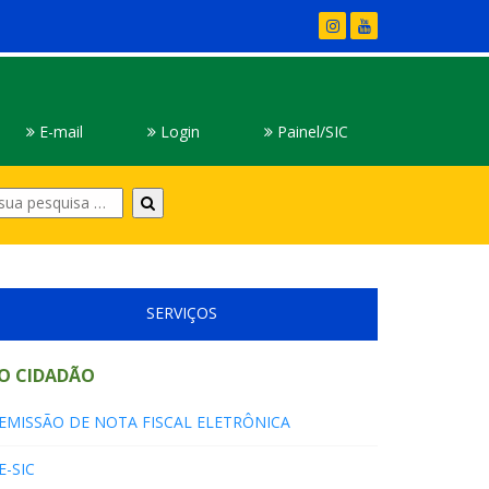
E-mail
Login
Painel/SIC
Digite
sua
pesquisa
SERVIÇOS
O CIDADÃO
EMISSÃO DE NOTA FISCAL ELETRÔNICA
E-SIC