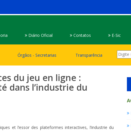
oria
Diário Oficial
Contatos
E-Sic
Órgâos - Secretarias
Transparência
es du jeu en ligne :
té dans l’industrie du
A
ques et l’essor des plateformes interactives, l’industrie du