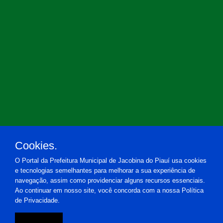
Cookies.
O Portal da Prefeitura Municipal de Jacobina do Piauí usa cookies
e tecnologias semelhantes para melhorar a sua experiência de
navegação, assim como providenciar alguns recursos essenciais.
Ao continuar em nosso site, você concorda com a nossa Política
de Privacidade.
Prefeitura Municipal de Jacobina do Piauí