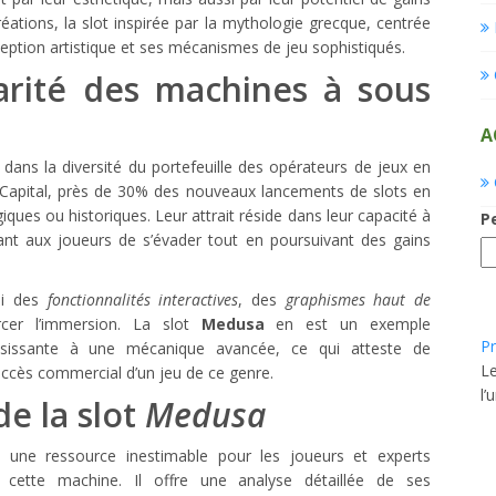
réations, la slot inspirée par la mythologie grecque, centrée
ception artistique et ses mécanismes de jeu sophistiqués.
rité des machines à sous
A
ns la diversité du portefeuille des opérateurs de jeux en
Capital
, près de 30% des nouveaux lancements de slots en
ues ou historiques. Leur attrait réside dans leur capacité à
P
ant aux joueurs de s’évader tout en poursuivant des gains
ui des
fonctionnalités interactives
, des
graphismes haut de
cer l’immersion. La slot
Medusa
en est un exemple
Pr
isissante à une mécanique avancée, ce qui atteste de
Le
uccès commercial d’un jeu de ce genre.
l’
e la slot
Medusa
 une ressource inestimable pour les joueurs et experts
de cette machine. Il offre une analyse détaillée de ses