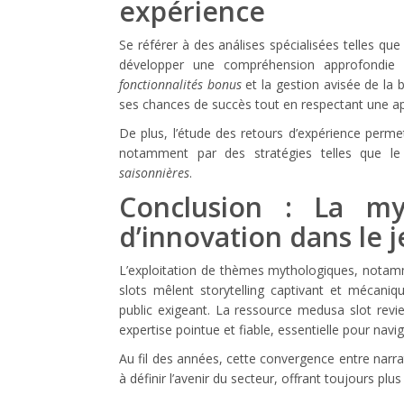
expérience
Se référer à des análises spécialisées telles q
développer une compréhension approfondie
fonctionnalités bonus
et la gestion avisée de la 
ses chances de succès
tout en respectant une 
De plus, l’étude des retours d’expérience perme
notamment par des stratégies telles que l
saisonnières
.
Conclusion : La m
d’innovation dans le j
L’exploitation de thèmes mythologiques, notam
slots mêlent storytelling captivant et mécani
public exigeant. La ressource medusa slot revi
expertise pointue et fiable, essentielle pour navig
Au fil des années, cette convergence entre narr
à définir l’avenir du secteur, offrant toujours pl