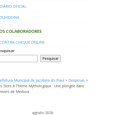
DIÁRIO OFICIAL
OUVIDORIA
OS COLABORADORES
CONTRA-CHEQUE ONLINE
esquisar
Pesquisar
efeitura Municipal de Jacobina do Piauí
>
Despesas
>
s Slots à Thème Mythologique : Une plongée dans
univers de Medusa
agosto 2026