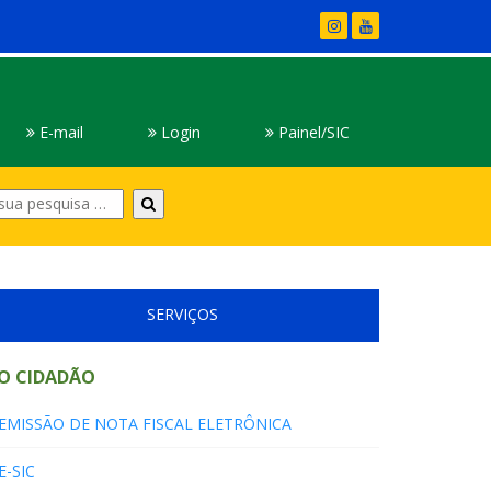
E-mail
Login
Painel/SIC
Digite
sua
pesquisa
SERVIÇOS
O CIDADÃO
EMISSÃO DE NOTA FISCAL ELETRÔNICA
E-SIC