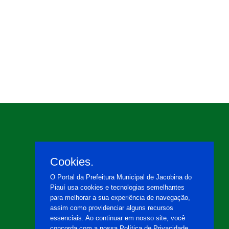
Cookies.
O Portal da Prefeitura Municipal de Jacobina do
Piauí usa cookies e tecnologias semelhantes
para melhorar a sua experiência de navegação,
assim como providenciar alguns recursos
essenciais. Ao continuar em nosso site, você
concorda com a nossa Política de Privacidade.