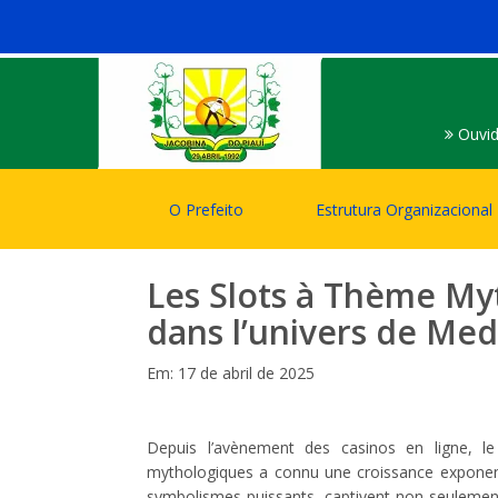
Ouvid
O Prefeito
Estrutura Organizacional
Les Slots à Thème My
dans l’univers de Me
Em: 17 de abril de 2025
Depuis l’avènement des casinos en ligne, 
mythologiques a connu une croissance exponenti
symbolismes puissants, captivent non seulement 