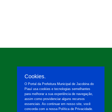
Cookies.
O Portal da Prefeitura Municipal de Jacobina do
Piauí usa cookies e tecnologias semelhantes
para melhorar a sua experiência de navegação,
assim como providenciar alguns recursos
essenciais. Ao continuar em nosso site, você
concorda com a nossa Política de Privacidade.