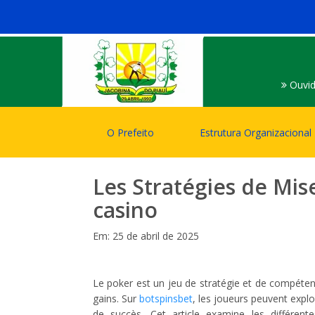
Ouvid
O Prefeito
Estrutura Organizacional
Les Stratégies de Mis
casino
Em: 25 de abril de 2025
Le poker est un jeu de stratégie et de compéten
gains. Sur
botspinsbet
, les joueurs peuvent expl
de succès. Cet article examine les différen