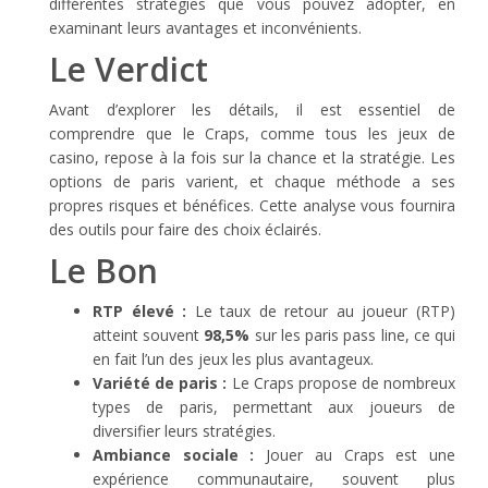
différentes stratégies que vous pouvez adopter, en
examinant leurs avantages et inconvénients.
Le Verdict
Avant d’explorer les détails, il est essentiel de
comprendre que le Craps, comme tous les jeux de
casino, repose à la fois sur la chance et la stratégie. Les
options de paris varient, et chaque méthode a ses
propres risques et bénéfices. Cette analyse vous fournira
des outils pour faire des choix éclairés.
Le Bon
RTP élevé :
Le taux de retour au joueur (RTP)
atteint souvent
98,5%
sur les paris pass line, ce qui
en fait l’un des jeux les plus avantageux.
Variété de paris :
Le Craps propose de nombreux
types de paris, permettant aux joueurs de
diversifier leurs stratégies.
Ambiance sociale :
Jouer au Craps est une
expérience communautaire, souvent plus