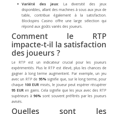
Variété des jeux
: La diversité des jeux
disponibles, allant des machines à sous aux jeux de
table, contribue également à la satisfaction.
Blockspins Casino offre une large sélection qui
répond aux goûts variés des joueurs.
Comment le RTP
impacte-t-il la satisfaction
des joueurs ?
Le RTP est un indicateur crucial pour les joueurs
expérimentés. Plus le RTP est élevé, plus les chances de
gagner à long terme augmentent. Par exemple, un jeu
avec un RTP de
95%
signifie que, sur le long terme, pour
chaque
100 EUR
misés, le joueur peut espérer récupérer
95 EUR
en gains. Cela signifie que les jeux avec des RTP
supérieurs à
96%
sont souvent préférés par les joueurs
avisés.
Quelles sont les