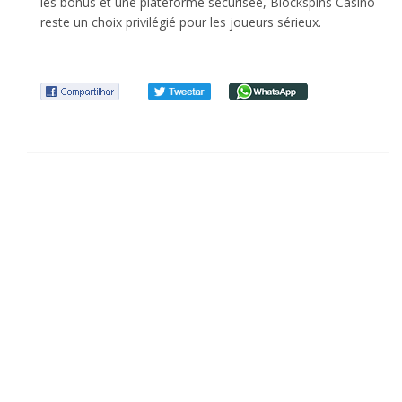
les bonus et une plateforme sécurisée, Blockspins Casino
reste un choix privilégié pour les joueurs sérieux.