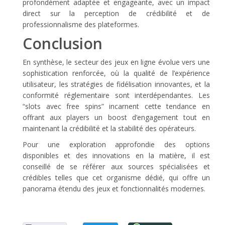
profondément adaptée et engageante, avec un impact
direct sur la perception de crédibilité et de
professionnalisme des plateformes.
Conclusion
En synthèse, le secteur des jeux en ligne évolue vers une
sophistication renforcée, où la qualité de l’expérience
utilisateur, les stratégies de fidélisation innovantes, et la
conformité réglementaire sont interdépendantes. Les
“slots avec free spins” incarnent cette tendance en
offrant aux players un boost d’engagement tout en
maintenant la crédibilité et la stabilité des opérateurs.
Pour une exploration approfondie des options
disponibles et des innovations en la matière, il est
conseillé de se référer aux sources spécialisées et
crédibles telles que cet organisme dédié, qui offre un
panorama étendu des jeux et fonctionnalités modernes.