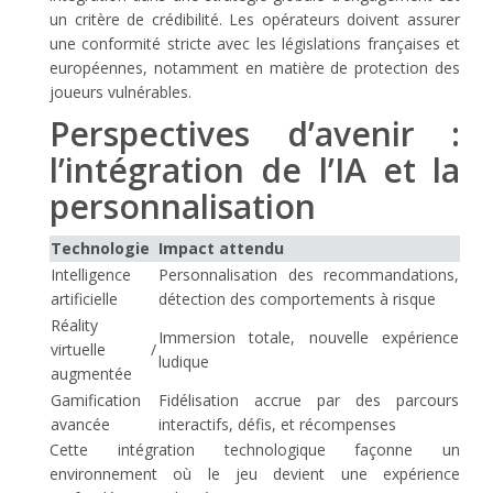
un critère de crédibilité. Les opérateurs doivent assurer
une conformité stricte avec les législations françaises et
européennes, notamment en matière de protection des
joueurs vulnérables.
Perspectives d’avenir :
l’intégration de l’IA et la
personnalisation
Technologie
Impact attendu
Intelligence
Personnalisation des recommandations,
artificielle
détection des comportements à risque
Réality
Immersion totale, nouvelle expérience
virtuelle /
ludique
augmentée
Gamification
Fidélisation accrue par des parcours
avancée
interactifs, défis, et récompenses
Cette intégration technologique façonne un
environnement où le jeu devient une expérience