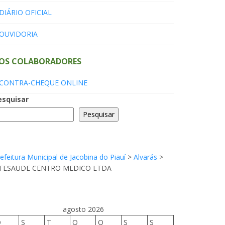
DIÁRIO OFICIAL
OUVIDORIA
OS COLABORADORES
CONTRA-CHEQUE ONLINE
esquisar
Pesquisar
efeitura Municipal de Jacobina do Piauí
>
Alvarás
>
IFESAUDE CENTRO MEDICO LTDA
agosto 2026
D
S
T
Q
Q
S
S