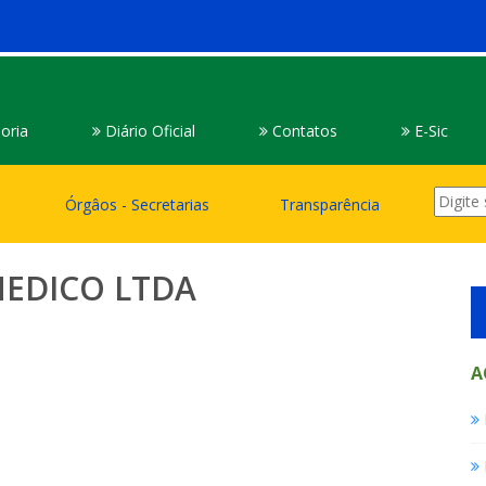
oria
Diário Oficial
Contatos
E-Sic
Órgâos - Secretarias
Transparência
MEDICO LTDA
A