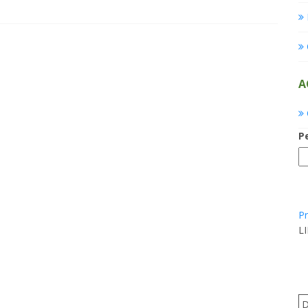
A
P
Pr
L