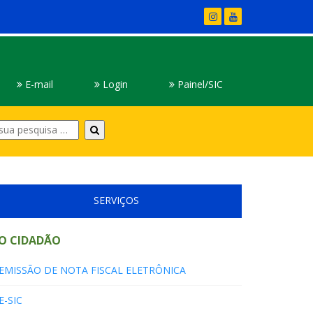
E-mail
Login
Painel/SIC
Digite
sua
pesquisa
SERVIÇOS
O CIDADÃO
EMISSÃO DE NOTA FISCAL ELETRÔNICA
E-SIC