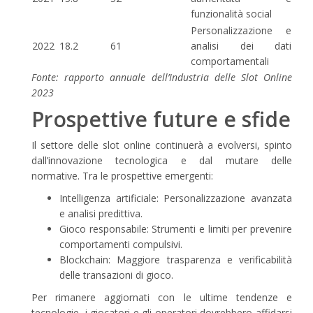
funzionalità social
Personalizzazione e
2022
18.2
61
analisi dei dati
comportamentali
Fonte: rapporto annuale dell’Industria delle Slot Online
2023
Prospettive future e sfide
Il settore delle slot online continuerà a evolversi, spinto
dall’innovazione tecnologica e dal mutare delle
normative. Tra le prospettive emergenti:
Intelligenza artificiale:
Personalizzazione avanzata
e analisi predittiva.
Gioco responsabile:
Strumenti e limiti per prevenire
comportamenti compulsivi.
Blockchain:
Maggiore trasparenza e verificabilità
delle transazioni di gioco.
Per rimanere aggiornati con le ultime tendenze e
tecnologie, i giocatori e gli operatori dovrebbero affidarsi