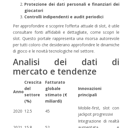
Protezione dei dati personali e finanziari dei
giocatori
Controlli indipendenti e audit periodici
Per approfondire e scoprire l’offerta attuale di slot, è utile
consultare fonti affidabili e dettagliate, come scopri le
slot. Questo portale rappresenta una risorsa autorevole
per tutti coloro che desiderano approfondire le dinamiche
di gioco e le novità tecnologiche nel settore.
Analisi dei dati di
mercato e tendenze
Crescita
Fatturato
del
globale
Innovazioni
Anno
settore
stimato (€
principali
(%)
miliardi)
Mobile-first, slot con
2020
12.5
45
jackpot progressivi
Integrazione di realtà
2021
15.8
52
aumentata e