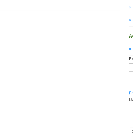
A
P
Pr
D