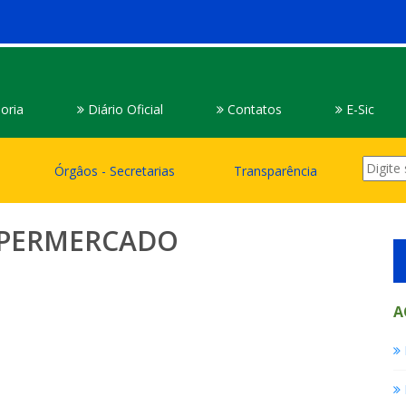
oria
Diário Oficial
Contatos
E-Sic
Órgâos - Secretarias
Transparência
SUPERMERCADO
A