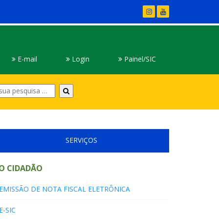
E-mail
Login
Painel/SIC
Digite
sua
pesquisa
SERVIÇOS
O CIDADÃO
EMISSÃO DE NOTA FISCAL ELETRÔNICA
E-SIC