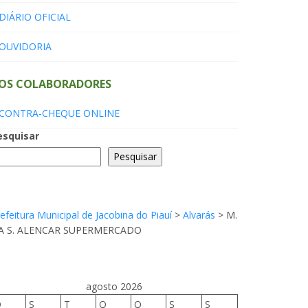
DIÁRIO OFICIAL
OUVIDORIA
OS COLABORADORES
CONTRA-CHEQUE ONLINE
esquisar
Pesquisar
efeitura Municipal de Jacobina do Piauí
>
Alvarás
>
M.
A S. ALENCAR SUPERMERCADO
agosto 2026
D
S
T
Q
Q
S
S