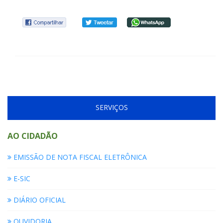
SERVIÇOS
AO CIDADÃO
EMISSÃO DE NOTA FISCAL ELETRÔNICA
E-SIC
DIÁRIO OFICIAL
OUVIDORIA