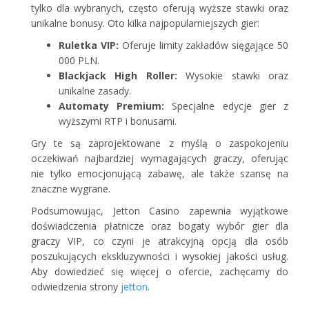
tylko dla wybranych, często oferują wyższe stawki oraz
unikalne bonusy. Oto kilka najpopularniejszych gier:
Ruletka VIP:
Oferuje limity zakładów sięgające 50
000 PLN.
Blackjack High Roller:
Wysokie stawki oraz
unikalne zasady.
Automaty Premium:
Specjalne edycje gier z
wyższymi RTP i bonusami.
Gry te są zaprojektowane z myślą o zaspokojeniu
oczekiwań najbardziej wymagających graczy, oferując
nie tylko emocjonującą zabawę, ale także szansę na
znaczne wygrane.
Podsumowując, Jetton Casino zapewnia wyjątkowe
doświadczenia płatnicze oraz bogaty wybór gier dla
graczy VIP, co czyni je atrakcyjną opcją dla osób
poszukujących ekskluzywności i wysokiej jakości usług.
Aby dowiedzieć się więcej o ofercie, zachęcamy do
odwiedzenia strony
jetton
.