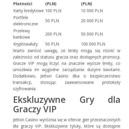
Płatności
(PLN)
(PLN)
Karty kredytowe
100 PLN
10 000 PLN
Portfele
50 PLN
20 000 PLN
elektroniczne
Przelewy
200 PLN
50 000 PLN
bankowe
Kryptowaluty
50 PLN
100 000 PLN
Warto zwrócić uwagę, że limity mogą się różnić w
zależności od statusu gracza oraz dostępnych promocji.
Gracze VIP mogą liczyć na znacznie wyższe limity, co
umożliwia im wygodne zarządzanie dużymi kwotami.
Dodatkowo, Jetton Casino dba o bezpieczeństwo
transakcji, stosując zaawansowane protokoły
szyfrowania.
Ekskluzywne Gry dla
Graczy VIP
Jetton Casino wyróżnia się w ofercie gier przeznaczonych
dla graczy VIP. Ekskluzywne tytuły, które są dostępne