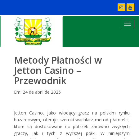
Metody Płatności w
Jetton Casino –
Przewodnik
Em: 24 de abril de 2025
Jetton Casino, jako wiodący gracz na polskim rynku
hazardowym, oferuje szeroki wachlarz metod płatności,
które są dostosowane do potrzeb zarówno zwykłych
graczy, jak i tych z wyższej półki. W niniejszym