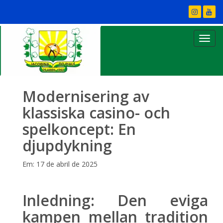
Modernisering av
klassiska casino- och
spelkoncept: En
djupdykning
Em: 17 de abril de 2025
Inledning: Den eviga
kampen mellan tradition