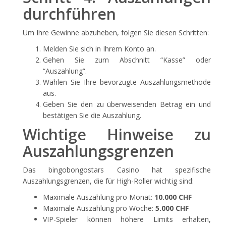
durchführen
Um Ihre Gewinne abzuheben, folgen Sie diesen Schritten:
Melden Sie sich in Ihrem Konto an.
Gehen Sie zum Abschnitt “Kasse” oder
“Auszahlung”.
Wählen Sie Ihre bevorzugte Auszahlungsmethode
aus.
Geben Sie den zu überweisenden Betrag ein und
bestätigen Sie die Auszahlung.
Wichtige Hinweise zu
Auszahlungsgrenzen
Das bingobongostars Casino hat spezifische
Auszahlungsgrenzen, die für High-Roller wichtig sind:
Maximale Auszahlung pro Monat:
10.000 CHF
Maximale Auszahlung pro Woche:
5.000 CHF
VIP-Spieler können höhere Limits erhalten,