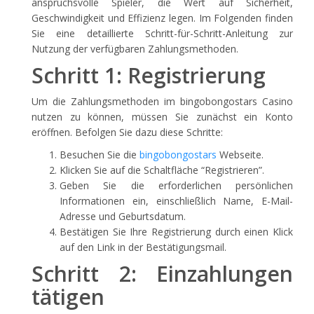
anspruchsvolle Spieler, die Wert auf Sicherheit,
Geschwindigkeit und Effizienz legen. Im Folgenden finden
Sie eine detaillierte Schritt-für-Schritt-Anleitung zur
Nutzung der verfügbaren Zahlungsmethoden.
Schritt 1: Registrierung
Um die Zahlungsmethoden im bingobongostars Casino
nutzen zu können, müssen Sie zunächst ein Konto
eröffnen. Befolgen Sie dazu diese Schritte:
Besuchen Sie die
bingobongostars
Webseite.
Klicken Sie auf die Schaltfläche “Registrieren”.
Geben Sie die erforderlichen persönlichen
Informationen ein, einschließlich Name, E-Mail-
Adresse und Geburtsdatum.
Bestätigen Sie Ihre Registrierung durch einen Klick
auf den Link in der Bestätigungsmail.
Schritt 2: Einzahlungen
tätigen