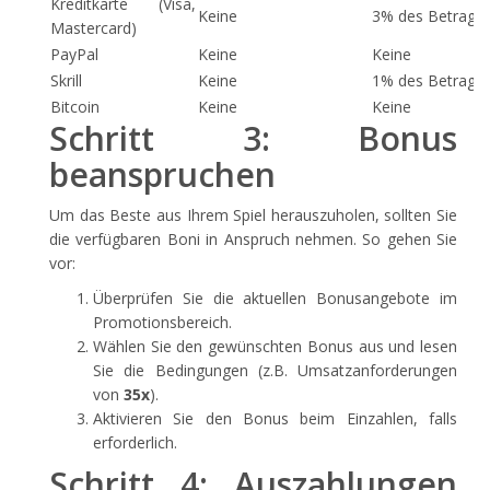
Kreditkarte (Visa,
Keine
3% des Betrags
Mastercard)
PayPal
Keine
Keine
Skrill
Keine
1% des Betrags
Bitcoin
Keine
Keine
Schritt 3: Bonus
beanspruchen
Um das Beste aus Ihrem Spiel herauszuholen, sollten Sie
die verfügbaren Boni in Anspruch nehmen. So gehen Sie
vor:
Überprüfen Sie die aktuellen Bonusangebote im
Promotionsbereich.
Wählen Sie den gewünschten Bonus aus und lesen
Sie die Bedingungen (z.B. Umsatzanforderungen
von
35x
).
Aktivieren Sie den Bonus beim Einzahlen, falls
erforderlich.
Schritt 4: Auszahlungen