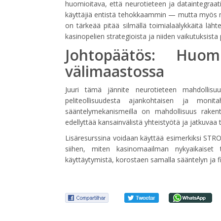
huomioitava, että neurotieteen ja dataintegraat
käyttäjiä entistä tehokkaammin — mutta myös mah
on tärkeää pitää silmällä toimialaälykkäitä läh
kasinopelien strategioista ja niiden vaikutuksista
Johtopäätös: Huom
välimaastossa
Juuri tämä jännite neurotieteen mahdollisuu
peliteollisuudesta ajankohtaisen ja monitah
sääntelymekanismeilla on mahdollisuus rakent
edellyttää kansainvälistä yhteistyötä ja jatkuvaa 
Lisäresurssina voidaan käyttää esimerkiksi STRO
siihen, miten kasinomaailman nykyaikaiset
käyttäytymistä, korostaen samalla sääntelyn ja f