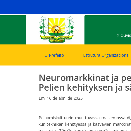
Ouvid
O Prefeito
Estrutura Organizacional
Neuromarkkinat ja pel
Pelien kehityksen ja
Em: 16 de abril de 2025
Pelaamiskulttuurin muuttuvassa maisemassa digi
kun tekniikan kehittyessä ja kasvavien markkina
haasteita. Tämän kerroksen ymmärtäminen vaat