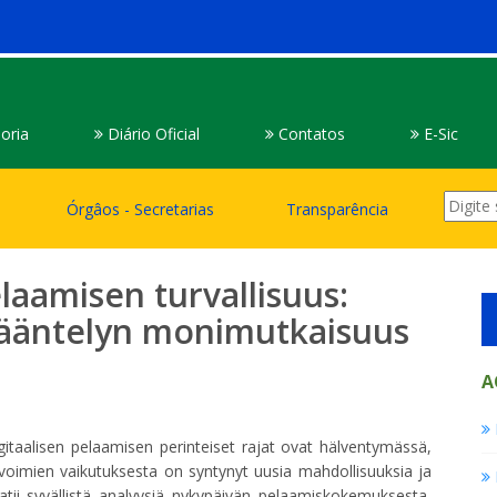
oria
Diário Oficial
Contatos
E-Sic
Órgâos - Secretarias
Transparência
aamisen turvallisuus:
 sääntelyn monimutkaisuus
A
taalisen pelaamisen perinteiset rajat ovat hälventymässä,
voimien vaikutuksesta on syntynyt uusia mahdollisuuksia ja
ii syvällistä analyysiä nykypäivän pelaamiskokemuksesta,