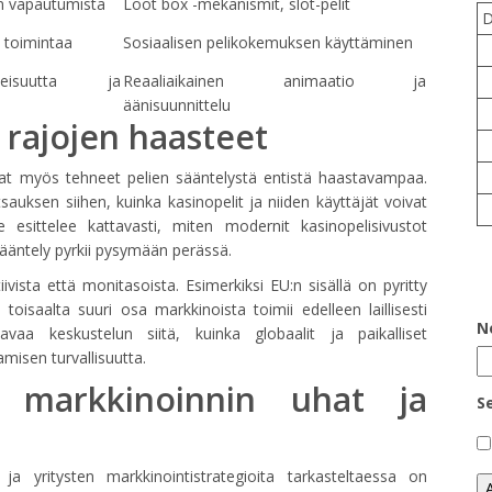
n vapautumista
Loot box -mekanismit, slot-pelit
 toimintaa
Sosiaalisen pelikokemuksen käyttäminen
neisuutta ja
Reaaliaikainen animaatio ja
äänisuunnittelu
 rajojen haasteet
vat myös tehneet pelien sääntelystä entistä haastavampaa.
sauksen siihen, kuinka kasinopelit ja niiden käyttäjät voivat
 esittelee kattavasti, miten modernit kasinopelisivustot
sääntely pyrkii pysymään perässä.
ivista että monitasoista. Esimerkiksi EU:n sisällä on pyritty
toisaalta suuri osa markkinoista toimii edelleen laillisesti
N
avaa keskustelun siitä, kuinka globaalit ja paikalliset
misen turvallisuutta.
ja markkinoinnin uhat ja
S
ja yritysten markkinointistrategioita tarkasteltaessa on