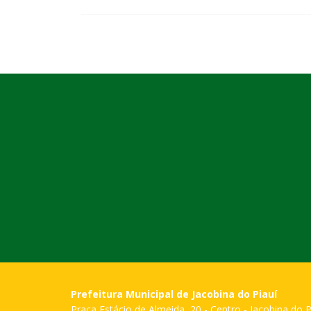
Prefeitura Municipal de Jacobina do Piauí
Praça Estácio de Almeida, 20 - Centro - Jacobina do P