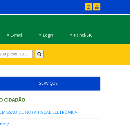
E-mail
Login
Painel/SIC
Digite
sua
pesquisa
SERVIÇOS
O CIDADÃO
EMISSÃO DE NOTA FISCAL ELETRÔNICA
E-SIC