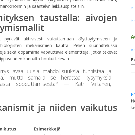
markkinoinnin ja sääntelyn leikkauspisteisiin.
ityksen taustalla: aivojen
tymismallit
A
pyrkivät aktiivisesti vaikuttamaan käyttäytymiseen ja
biologisten mekanismien kautta. Pelien suunnittelussa
eja sekä dopamiinia vapauttavia elementtejä, jotka tekevät
iippuvuuden kannalta houkuttelevaa.
P
rrys avaa uusia mahdollisuuksia tunnistaa ja
öksiä, mutta samalla se herättää kysymyksiä
kuvasta sopeuttamisesta.” —
Katri Virtanen,
Pr
Ne
kanismit ja niiden vaikutus
ke
aikutus
Esimerkkejä