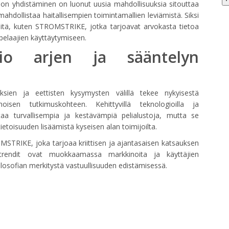
ion yhdistäminen on luonut uusia mahdollisuuksia sitouttaa
dollistaa haitallisempien toimintamallien leviämistä. Siksi
teitä, kuten STROMSTRIKE, jotka tarjoavat arvokasta tietoa
 pelaajien käyttäytymiseen.
io arjen ja sääntelyn
ksien ja eettisten kysymysten välillä tekee nykyisestä
oisen tutkimuskohteen. Kehittyvillä teknologioilla ja
aa turvallisempia ja kestävämpiä pelialustoja, mutta se
tietoisuuden lisäämistä kyseisen alan toimijoilta.
MSTRIKE, joka tarjoaa kriittisen ja ajantasaisen katsauksen
 trendit ovat muokkaamassa markkinoita ja käyttäjien
ilosofian merkitystä vastuullisuuden edistämisessä.