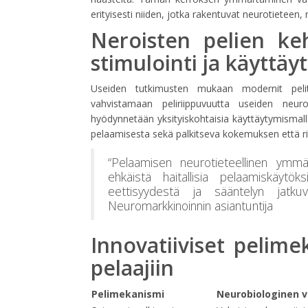
erityisesti niiden, jotka rakentuvat neurotieteen, 
Neroisten pelien keh
stimulointi ja käyttäy
Useiden tutkimusten mukaan modernit pelit 
vahvistamaan peliriippuvuutta useiden neuro
hyödynnetään yksityiskohtaisia käyttäytymismall
pelaamisesta sekä palkitseva kokemuksen että r
“Pelaamisen neurotieteellinen ymmä
ehkäistä haitallisia pelaamiskäyt
eettisyydestä ja sääntelyn jat
Neuromarkkinoinnin asiantuntija
Innovatiiviset pelime
pelaajiin
Pelimekanismi
Neurobiologinen v