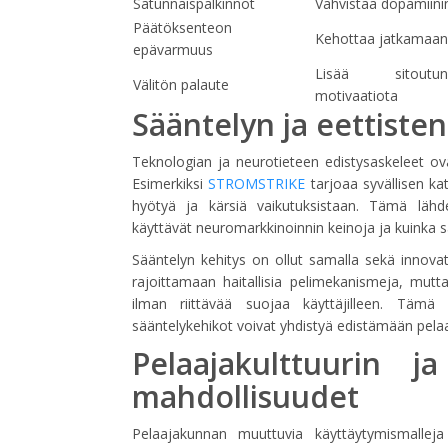
Satunnaispalkinnot
Vahvistaa dopamiini
Päätöksenteon
Kehottaa jatkamaan
epävarmuus
Lisää sitoutu
Välitön palaute
motivaatiota
Sääntelyn ja eettisten
Teknologian ja neurotieteen edistysaskeleet o
Esimerkiksi
STROMSTRIKE
tarjoaa syvällisen kat
hyötyä ja kärsiä vaikutuksistaan. Tämä lähde
käyttävät neuromarkkinoinnin keinoja ja kuinka 
Sääntelyn kehitys on ollut samalla sekä innovati
rajoittamaan haitallisia pelimekanismeja, mutta 
ilman riittävää suojaa käyttäjilleen. Tämä 
sääntelykehikot voivat yhdistyä edistämään pelaa
Pelaajakulttuurin 
mahdollisuudet
Pelaajakunnan muuttuvia käyttäytymismalleja 