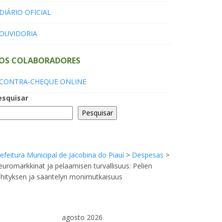
DIÁRIO OFICIAL
OUVIDORIA
OS COLABORADORES
CONTRA-CHEQUE ONLINE
esquisar
Pesquisar
efeitura Municipal de Jacobina do Piauí
>
Despesas
>
uromarkkinat ja pelaamisen turvallisuus: Pelien
hityksen ja sääntelyn monimutkaisuus
agosto 2026